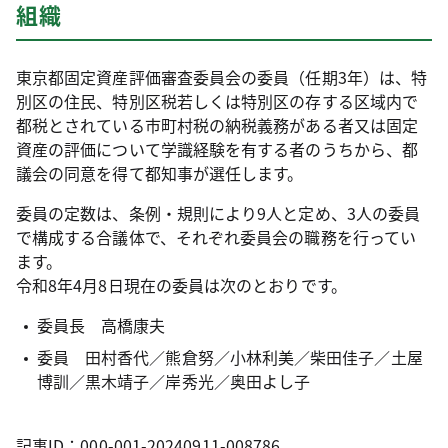
組織
東京都固定資産評価審査委員会の委員（任期3年）は、特
別区の住民、特別区税若しくは特別区の存する区域内で
都税とされている市町村税の納税義務がある者又は固定
資産の評価について学識経験を有する者のうちから、都
議会の同意を得て都知事が選任します。
委員の定数は、条例・規則により9人と定め、3人の委員
で構成する合議体で、それぞれ委員会の職務を行ってい
ます。
令和8年4月8日現在の委員は次のとおりです。
委員長 高橋康夫
委員 田村香代／熊倉努／小林利美／柴田佳子／土屋
博訓／黒木靖子／岸秀光／奥田よし子
記事ID：000-001-20240911-008786