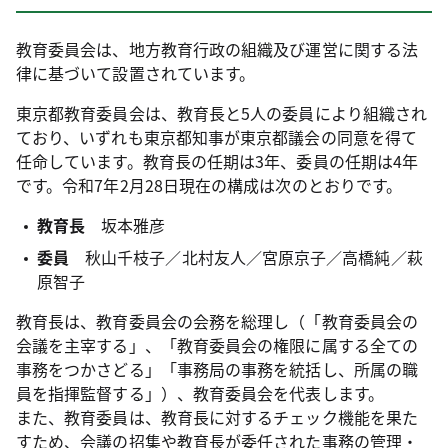
教育委員会は、地方教育行政の組織及び運営に関する法
律に基づいて設置されています。
東京都教育委員会は、教育長と5人の委員により組織され
ており、いずれも東京都知事が東京都議会の同意を得て
任命しています。教育長の任期は3年、委員の任期は4年
です。
令和7年2月28日現在の構成は次のとおりです。
教育長
坂本雅彦
委員
秋山千枝子／北村友人／宮原京子／高橋純／萩
原智子
教育長は、教育委員会の会務を総理し（「教育委員会の
会議を主宰する」、「教育委員会の権限に属する全ての
事務をつかさどる」「事務局の事務を統括し、所属の職
員を指揮監督する」）、教育委員会を代表します。
また、教育委員は、教育長に対するチェック機能を果た
すため、会議の招集や教育長が委任された事務の管理・