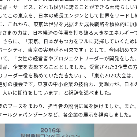
製品・サービス、どれも世界に誇ることができる素晴らしい
してこの東京を、日本の成長エンジンとして世界をリードし
に、これから、東京は世界を見据えた成長戦略を積極的に展
皆さまの力は、日本経済の停滞を打ち破る大きなエネルギー
。さらに、「東京、日本がもつ力をフルに発揮していくため
バーシティ、東京の実現が不可欠です」として、今回初めて
いて、「女性の経営者やプロジェクトリーダーが開発をした
製品、企業を表彰することとしました。受賞された3企業の
のリーダー役を務めていただきたい」、「東京2020大会は
絶好の機会です。東京の中小企業の技術力、発想力が、日本
、大いに期待をしています」と祝辞を述べました。
業のブースをまわり、担当者の説明に耳を傾けました。また
クールジャパンゾーンなど、各企業の展示を視察しました。