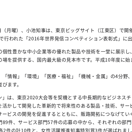
月31日（月曜）、小池知事は、東京ビッグサイト（江東区）で開
場で行われた「2016年世界発信コンペティション表彰式」に
の個性豊かな中小企業等の優れた製品や技術を一堂に展示し
の場を提供する、国内最大級の見本市です。平成10年度に始
で、「情報」「環境」「医療・福祉」「機械・金属」の4分野、1
並びます。
ン」は、東京2020大会等を契機とする中長期的なビジネス
を活かして開発した革新的で将来性のある製品・技術、サー
サービスの開発を促進するとともに、販路開拓につなげてい
門89件、サービス部門57件の応募の中から、それぞれの部
各2件の計10件と、女性活躍推進知事特別賞3件が選ばれま