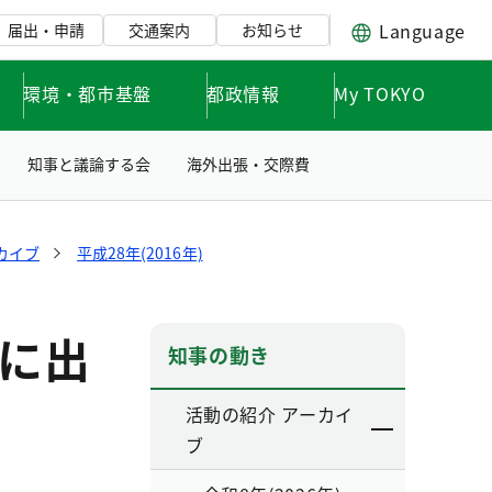
Language
届出・申請
交通案内
お知らせ
環境・都市基盤
都政情報
My TOKYO
知事と議論する会
海外出張・交際費
カイブ
平成28年(2016年)
に出
知事の動き
活動の紹介 アーカイ
ブ