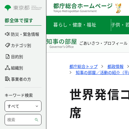
コンテンツにスキップ
都全体で探す
暮らし・健康・福祉
子供・
防災・緊急情報
ごあいさつ・プロフィール
カテゴリ別
目的別
都庁総合トップ
都政情報
組織別
知事の部屋／活動の紹介（平成2
事業者の方
世界発信
キーワード検索
席