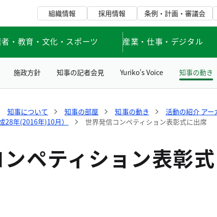
組織情報
採用情報
条例・計画・審議会
若者・教育・文化・スポーツ
産業・仕事・デジタル
施政方針
知事の記者会見
Yuriko’s Voice
知事の動き
知事について
知事の部屋
知事の動き
活動の紹介 アー
8年(2016年)10月）
世界発信コンペティション表彰式に出席
コンペティション表彰式