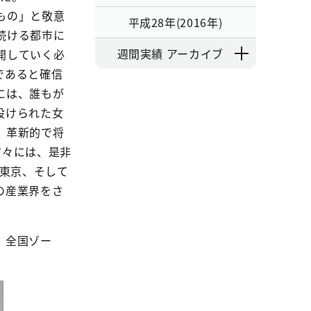
もの」と敬意
平成28年(2016年)
続ける都市に
週間実績 アーカイブ
開していく必
であると確信
には、誰もが
設けられた女
、革新的で将
方々には、是非
、東京、そして
の産業界をさ
、全国ゾー