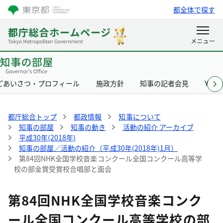
都全体で探す
ごあいさつ・プロフィール
施政方針
知事の記者会見
Yurik
都庁総合トップ
都政情報
知事について
知事の部屋
知事の動き
活動の紹介 アーカイブ
平成30年(2018年)
知事の部屋／活動の紹介（平成30年(2018年)1月）
第84回NHK全国学校音楽コンクール全国コンクール高等学
校の部金賞受賞校合唱部と面会
第84回NHK全国学校音楽コンク
ール全国コンクール高等学校の部