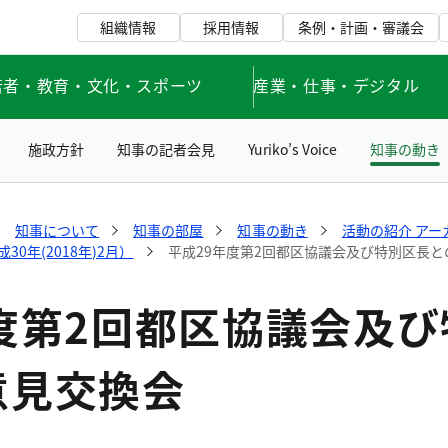
組織情報
採用情報
条例・計画・審議会
若者・教育・文化・スポーツ
産業・仕事・デジタル
施政方針
知事の記者会見
Yuriko’s Voice
知事の動き
知事について
知事の部屋
知事の動き
活動の紹介 アー
0年(2018年)2月）
平成29年度第2回都区協議会及び特別区長
度第2回都区協議会及び
意見交換会