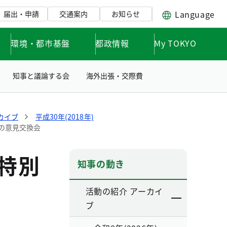
Language
届出・申請
交通案内
お知らせ
環境・都市基盤
都政情報
My TOKYO
知事と議論する会
海外出張・交際費
カイブ
平成30年(2018年)
との意見交換会
特別
知事の動き
活動の紹介 アーカイ
ブ