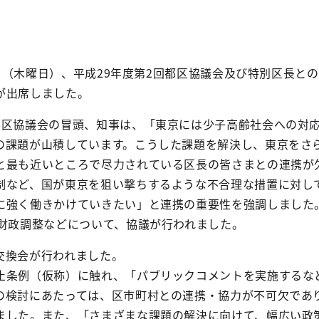
月1日（木曜日）、平成29年度第2回都区協議会及び特別区長と
が出席しました。
都区協議会の冒頭、知事は、「東京には少子高齢社会への対
の課題が山積しています。こうした課題を解決し、東京をさ
と最も近いところで尽力されている区長の皆さまとの連携が
制など、国が東京を狙い撃ちするような不合理な措置に対し
に強く働きかけていきたい」と連携の重要性を強調しました
区財政調整などについて、協議が行われました。
交換会が行われました。
止条例（仮称）に触れ、「パブリックコメントを実施するな
の検討にあたっては、区市町村との連携・協力が不可欠であ
ました。また、「さまざまな課題の解決に向けて、幅広い政