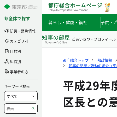
コンテンツにスキップ
都全体で探す
暮らし・健康・福祉
子供・
防災・緊急情報
ごあいさつ・プロフィール
カテゴリ別
目的別
都庁総合トップ
都政情報
組織別
知事の部屋／活動の紹介（平成3
事業者の方
平成29年
キーワード検索
区長との