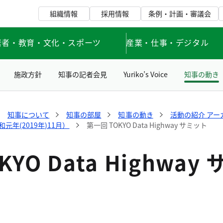
組織情報
採用情報
条例・計画・審議会
若者・教育・文化・スポーツ
産業・仕事・デジタル
施政方針
知事の記者会見
Yuriko’s Voice
知事の動き
知事について
知事の部屋
知事の動き
活動の紹介 アー
年(2019年)11月）
第一回 TOKYO Data Highway サミット
YO Data Highway