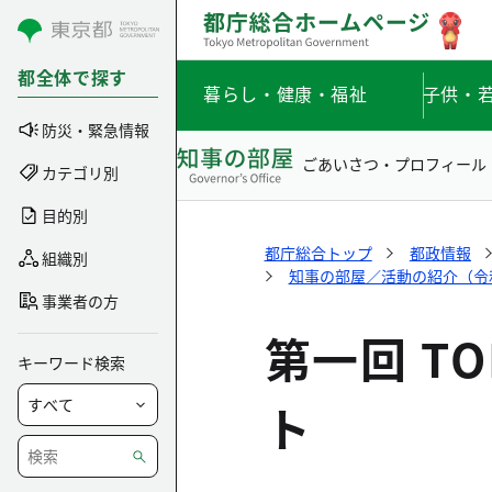
コンテンツにスキップ
都全体で探す
暮らし・健康・福祉
子供・
防災・緊急情報
ごあいさつ・プロフィール
カテゴリ別
目的別
都庁総合トップ
都政情報
組織別
知事の部屋／活動の紹介（令和元
事業者の方
第一回 TOK
キーワード検索
ト