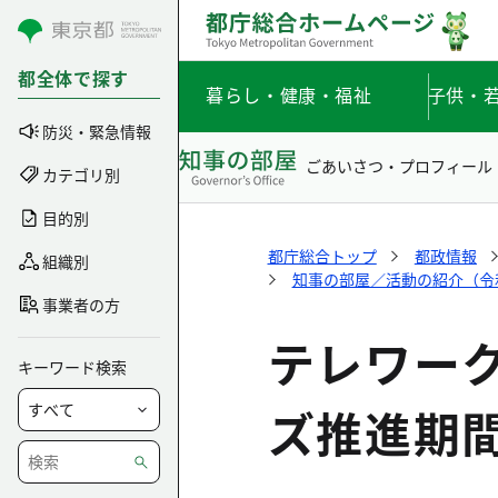
コンテンツにスキップ
都全体で探す
暮らし・健康・福祉
子供・
防災・緊急情報
ごあいさつ・プロフィール
カテゴリ別
目的別
都庁総合トップ
都政情報
組織別
知事の部屋／活動の紹介（令和元
事業者の方
テレワーク
キーワード検索
ズ推進期