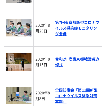
第7回東京都新型コロナウ
2020年8
イルス感染症モニタリン
月20日
グ会議
2020年8
令和2年度東京都戦没者追
月15日
悼式
全国知事会「第11回新型
2020年8
コロナウイルス緊急対策
月8日
本部」