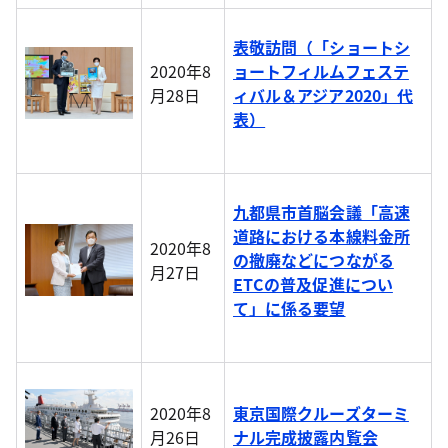
表敬訪問（「ショートシ
2020年8
ョートフィルムフェステ
月28日
ィバル＆アジア2020」代
表）
九都県市首脳会議「高速
道路における本線料金所
2020年8
の撤廃などにつながる
月27日
ETCの普及促進につい
て」に係る要望
2020年8
東京国際クルーズターミ
月26日
ナル完成披露内覧会