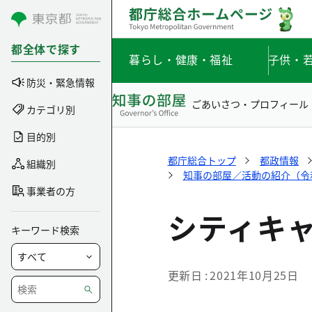
コンテンツにスキップ
都全体で探す
暮らし・健康・福祉
子供・
防災・緊急情報
ごあいさつ・プロフィール
カテゴリ別
目的別
都庁総合トップ
都政情報
組織別
知事の部屋／活動の紹介（令和3
事業者の方
シティキ
キーワード検索
更新日
2021年10月25日