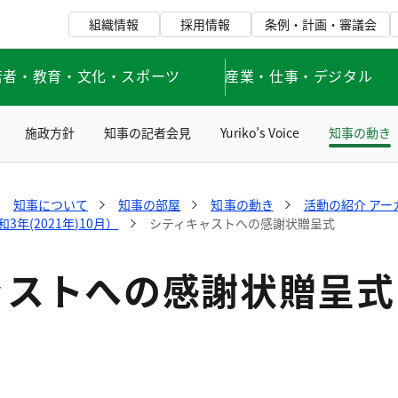
組織情報
採用情報
条例・計画・審議会
若者・教育・文化・スポーツ
産業・仕事・デジタル
施政方針
知事の記者会見
Yuriko’s Voice
知事の動き
知事について
知事の部屋
知事の動き
活動の紹介 アー
年(2021年)10月）
シティキャストへの感謝状贈呈式
ャストへの感謝状贈呈式