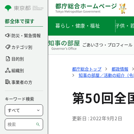
コンテンツにスキップ
都全体で探す
暮らし・健康・福祉
子供・
防災・緊急情報
ごあいさつ・プロフィール
カテゴリ別
目的別
都庁総合トップ
都政情報
組織別
知事の部屋／活動の紹介（令和4
事業者の方
第50回全
キーワード検索
更新日
2022年9月2日