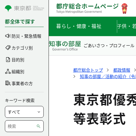
コンテンツにスキップ
都全体で探す
暮らし・健康・福祉
子供・
防災・緊急情報
ごあいさつ・プロフィール
カテゴリ別
目的別
都庁総合トップ
都政情報
組織別
知事の部屋／活動の紹介（令和5
事業者の方
東京都優
キーワード検索
等表彰式