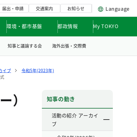
Language
届出・申請
交通案内
お知らせ
環境・都市基盤
都政情報
My TOKYO
知事と議論する会
海外出張・交際費
カイブ
令和5年(2023年)
彰式
ー）
知事の動き
活動の紹介 アーカイ
ブ