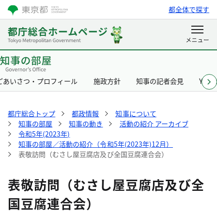
都全体で探す
ごあいさつ・プロフィール
施政方針
知事の記者会見
Yurik
都庁総合トップ
都政情報
知事について
知事の部屋
知事の動き
活動の紹介 アーカイブ
令和5年(2023年)
知事の部屋／活動の紹介（令和5年(2023年)12月）
表敬訪問（むさし屋豆腐店及び全国豆腐連合会）
表敬訪問（むさし屋豆腐店及び全
国豆腐連合会）