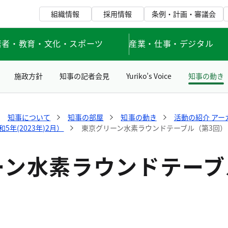
組織情報
採用情報
条例・計画・審議会
若者・教育・文化・スポーツ
産業・仕事・デジタル
施政方針
知事の記者会見
Yuriko’s Voice
知事の動き
知事について
知事の部屋
知事の動き
活動の紹介 アー
年(2023年)2月）
東京グリーン水素ラウンドテーブル（第3回）
ーン水素ラウンドテーブ