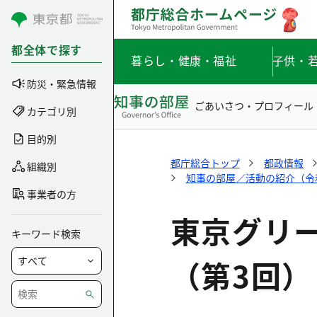
コンテンツにスキップ
都全体で探す
暮らし・健康・福祉
子供・
防災・緊急情報
ごあいさつ・プロフィール
カテゴリ別
目的別
都庁総合トップ
都政情報
組織別
知事の部屋／活動の紹介（令和5
事業者の方
東京グリ
キーワード検索
（第3回）