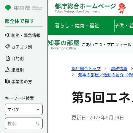
コンテンツにスキップ
都全体で探す
暮らし・健康・福祉
子供・
防災・緊急情報
ごあいさつ・プロフィール
カテゴリ別
目的別
都庁総合トップ
都政情報
組織別
知事の部屋／活動の紹介（令和5
事業者の方
第5回エ
キーワード検索
更新日
2023年5月19日