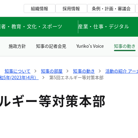
組織情報
採用情報
条例・計画・審議会
若者・教育・文化・スポーツ
産業・仕事・デジタル
施政方針
知事の記者会見
Yuriko’s Voice
知事の動き
知事について
知事の部屋
知事の動き
活動の紹介 アー
年(2023年)4月）
第5回エネルギー等対策本部
ネルギー等対策本部