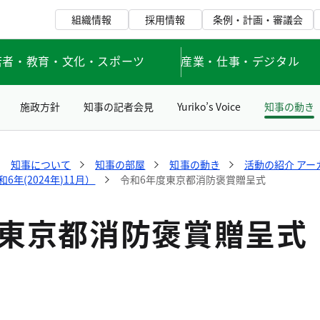
組織情報
採用情報
条例・計画・審議会
若者・教育・文化・スポーツ
産業・仕事・デジタル
施政方針
知事の記者会見
Yuriko’s Voice
知事の動き
知事について
知事の部屋
知事の動き
活動の紹介 アー
年(2024年)11月）
令和6年度東京都消防褒賞贈呈式
度東京都消防褒賞贈呈式