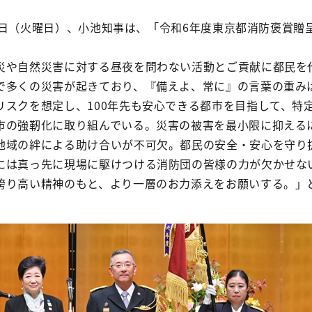
月26日（火曜日）、小池知事は、「令和6年度東京都消防褒賞贈
災や自然災害に対する昼夜を問わない活動とご貢献に都民を
で多くの災害が起きており、『備えよ、常に』の言葉の重み
リスクを想定し、100年先も安心できる都市を目指して、特
市の強靭化に取り組んでいる。災害の被害を最小限に抑える
地域の絆による助け合いが不可欠。都民の安全・安心を守り
には真っ先に現場に駆けつける消防団の皆様の力が欠かせな
誇り高い精神のもと、より一層のお力添えをお願いする。」