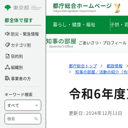
コンテンツにスキップ
都全体で探す
暮らし・健康・福祉
子供・
防災・緊急情報
ごあいさつ・プロフィール
カテゴリ別
目的別
都庁総合トップ
都政情報
組織別
知事の部屋／活動の紹介（令和6
事業者の方
令和6年
キーワード検索
更新日
2024年12月11日