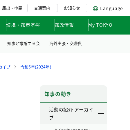
Language
届出・申請
交通案内
お知らせ
環境・都市基盤
都政情報
My TOKYO
知事と議論する会
海外出張・交際費
カイブ
令和6年(2024年)
知事の動き
活動の紹介 アーカイ
ブ