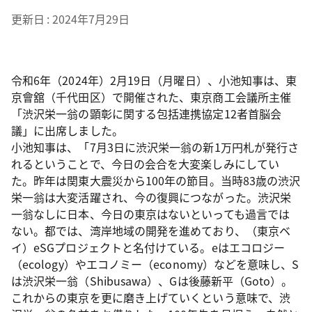
更新日
2024年7月29日
令和6年（2024年）2月19日（月曜日）、小池知事は、東
京會舘（千代田区）で開催された、東京商工会議所主催
「渋沢栄一翁の顕彰に関する包括連携協定12者首脳会
議」に出席しました。
小池知事は、「7月3日に渋沢栄一翁の新1万円札が発行さ
れるということで、今日の会合を大変楽しみにしてい
た。昨年は関東大震災から100年の節目。当時83歳の渋沢
栄一翁は大変活躍され、今の復興につながった。渋沢栄
一翁なしに日本、今日の東京はないといっても過言では
ない。都では、湾岸地域の開発を進めており、（東京ベ
イ）eSGプロジェクトと名付けている。eはエコロジー
（ecology）やエコノミー（economy）などを意味し、S
は渋沢栄一翁（Shibusawa）、Gは後藤新平（Goto）。
これからの東京を更に磨き上げていくという意味で、渋