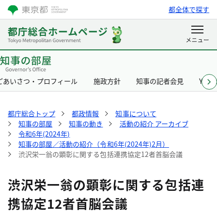
都全体で探す
ごあいさつ・プロフィール
施政方針
知事の記者会見
Yurik
都庁総合トップ
都政情報
知事について
知事の部屋
知事の動き
活動の紹介 アーカイブ
令和6年(2024年)
知事の部屋／活動の紹介（令和6年(2024年)2月）
渋沢栄一翁の顕彰に関する包括連携協定12者首脳会議
渋沢栄一翁の顕彰に関する包括連
携協定12者首脳会議