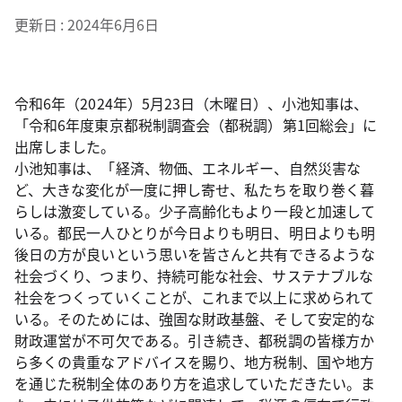
更新日
2024年6月6日
令和6年（2024年）5月23日（木曜日）、小池知事は、
「令和6年度東京都税制調査会（都税調）第1回総会」に
出席しました。
小池知事は、「経済、物価、エネルギー、自然災害な
ど、大きな変化が一度に押し寄せ、私たちを取り巻く暮
らしは激変している。少子高齢化もより一段と加速して
いる。都民一人ひとりが今日よりも明日、明日よりも明
後日の方が良いという思いを皆さんと共有できるような
社会づくり、つまり、持続可能な社会、サステナブルな
社会をつくっていくことが、これまで以上に求められて
いる。そのためには、強固な財政基盤、そして安定的な
財政運営が不可欠である。引き続き、都税調の皆様方か
ら多くの貴重なアドバイスを賜り、地方税制、国や地方
を通じた税制全体のあり方を追求していただきたい。ま