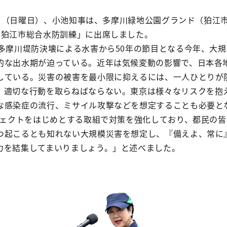
16日（日曜日）、小池知事は、多摩川緑地公園グランド（狛江
度狛江市総合水防訓練」に出席しました。
の多摩川堤防決壊による水害から50年の節目となる今年、大
的な出水期が迫っている。近年は気候変動の影響で、日本各
している。災害の被害を最小限に抑えるには、一人ひとりが
、適切な行動を取らねばならない。東京は様々なリスクを抱
な感染症の流行、ミサイル攻撃などを想定することも必要と
ロジェクトをはじめとする取組で対策を強化しており、都民の
つ起こるとも知れない大規模災害を想定し、『備えよ、常に
力を結集してまいりましょう。」と述べました。