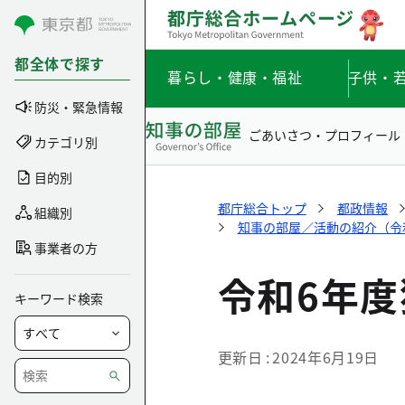
コンテンツにスキップ
都全体で探す
暮らし・健康・福祉
子供・
防災・緊急情報
ごあいさつ・プロフィール
カテゴリ別
目的別
都庁総合トップ
都政情報
組織別
知事の部屋／活動の紹介（令和6
事業者の方
令和6年
キーワード検索
更新日
2024年6月19日