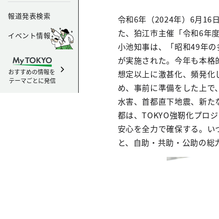
報道発表検索
令和6年（2024年）6月
た、狛江市主催「令和6年
イベント情報
小池知事は、「昭和49年
が実施された。今年も本格
おすすめの情報を
想定以上に激甚化、頻発化
テーマごとに発信
め、事前に準備をした上で
水害、首都直下地震、新た
都は、TOKYO強靭化プ
安心を全力で確保する。い
と、自助・共助・公助の総