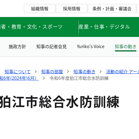
組織情報
採用情報
条例・計画・審議会
若者・教育・文化・スポーツ
産業・仕事・デジタル
施政方針
知事の記者会見
Yuriko’s Voice
知事の動き
知事について
知事の部屋
知事の動き
活動の紹介 アー
年(2024年)6月）
令和6年度狛江市総合水防訓練
度狛江市総合水防訓練