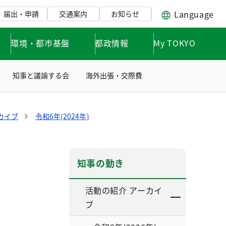
Language
届出・申請
交通案内
お知らせ
環境・都市基盤
都政情報
My TOKYO
知事と議論する会
海外出張・交際費
カイブ
令和6年(2024年)
知事の動き
活動の紹介 アーカイ
ブ