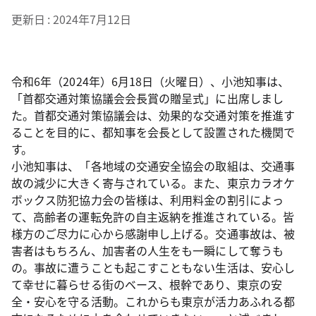
更新日
2024年7月12日
令和6年（2024年）6月18日（火曜日）、小池知事は、
「首都交通対策協議会会長賞の贈呈式」に出席しまし
た。首都交通対策協議会は、効果的な交通対策を推進す
ることを目的に、都知事を会長として設置された機関で
す。
小池知事は、「各地域の交通安全協会の取組は、交通事
故の減少に大きく寄与されている。また、東京カラオケ
ボックス防犯協力会の皆様は、利用料金の割引によっ
て、高齢者の運転免許の自主返納を推進されている。皆
様方のご尽力に心から感謝申し上げる。交通事故は、被
害者はもちろん、加害者の人生をも一瞬にして奪うも
の。事故に遭うことも起こすこともない生活は、安心し
て幸せに暮らせる街のベース、根幹であり、東京の安
全・安心を守る活動。これからも東京が活力あふれる都