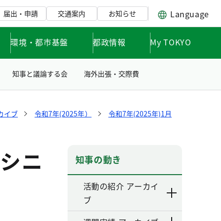
Language
届出・申請
交通案内
お知らせ
環境・都市基盤
都政情報
My TOKYO
知事と議論する会
海外出張・交際費
カイブ
令和7年(2025年）
令和7年(2025年)1月
都シニ
知事の動き
活動の紹介 アーカイ
ブ