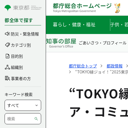
コンテンツにスキップ
都全体で探す
暮らし・健康・福祉
子供・
防災・緊急情報
ごあいさつ・プロフィール
カテゴリ別
目的別
都庁総合トップ
都政情報
組織別
“TOKYO縁ジョイ！”202
事業者の方
“TOKY
キーワード検索
ア・コミ