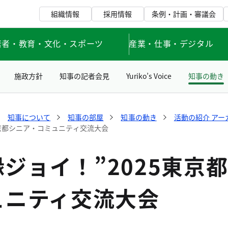
組織情報
採用情報
条例・計画・審議会
若者・教育・文化・スポーツ
産業・仕事・デジタル
施政方針
知事の記者会見
Yuriko’s Voice
知事の動き
知事について
知事の部屋
知事の動き
活動の紹介 アー
5東京都シニア・コミュニティ交流大会
O縁ジョイ！”2025東京
ュニティ交流大会