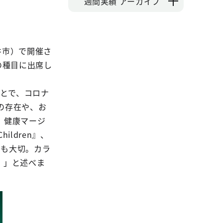
週間実績 アーカイブ
井市）で開催さ
の種目に出席し
ことで、コロナ
の存在や、お
、健康マージ
ldren』、
りも大切。カラ
。」と述べま