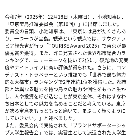
令和7年（2025年）12月18日（木曜日）、小池知事は、
「東京宝島推進委員会（第10回）」に出席しました。
委員会の冒頭、小池知事は、「東京には島がたくさんあ
り、一つ一つが宝島。観光という観点では、サウジアラ
ビア観光省が行う「TOURISE Award 2025」で東京が最
優秀賞を獲得。また、昨日発表された世界都市総合力ラ
ンキングで、ニューヨークを抜いて2位に。観光地の充実
度やナイトライフに高い評価が得られた。さらに、コン
デナスト・トラベラーという雑誌でも「世界で最も魅力
的な大都市」ランキングで2年連続1位を獲得した。都市
部とは異なる魅力を持つ島々の魅力や個性をもっと生か
し、人や投資を呼び込むことが東京全体、それはすなわ
ち日本としての魅力を高めることだと考えている。東京
が誇る宝島をもっともっと磨いて、まぶしく輝くように
していきたい。」と述べました。
また、委員会内で実施された「ブランドサポーターシッ
プ大学生報告会」では、実習生として派遣された大学生