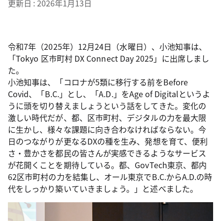
更新日
2026年1月13日
令和7年（2025年）12月24日（水曜日）、小池知事は、
「Tokyo 区市町村 DX Connect Day 2025」に出席しまし
た。
小池知事は、「コロナが5類に移行する前をBefore
Covid、「B.C.」とし、「A.D.」をAge of Digitalというよ
うに頭を切り替えましょうという話をしてきた。変化の
激しい時代だが、都、区市町村、デジタルの力を最大限
に生かし、様々な課題に向き合わなければならない。今
日のつながりが更なるDXの種を生み、発想を育て、便利
さ・豊かさを都民の皆さんが実感できるようなサービス
が花開くことを期待している。都、GovTech東京、都内
62区市町村の力を結集し、オール東京でB.C.からA.D.の時
代をしっかり築いていきましょう。」と述べました。