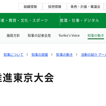
組織情報
採用情報
条例・計画・審議会
若者・教育・文化・スポーツ
産業・仕事・デジタル
施政方針
知事の記者会見
Yuriko’s Voice
知事の動き
知事について
知事の部屋
知事の動き
活動の紹介 アー
推進東京大会