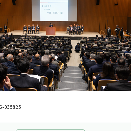
6-035825