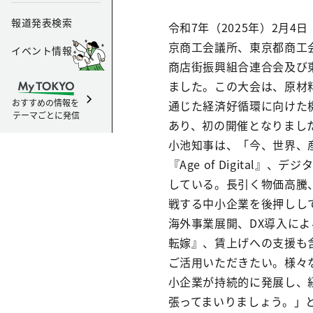
報道発表検索
令和7年（2025年）2月
京商工会議所、東京都商工
イベント情報
商店街振興組合連合会及び
ました。この大会は、原材
おすすめの情報を
通じた経済好循環に向けた
テーマごとに発信
あり、初の開催となりまし
小池知事は、「今、世界、
『Age of Digita
している。長引く物価高騰
戦する中小企業を後押しし
海外事業展開、DX導入に
転嫁』、賃上げへの支援も
ご活用いただきたい。様々
小企業が持続的に発展し、
張ってまいりましょう。」