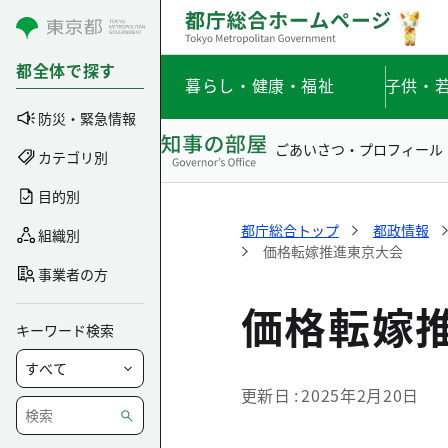
コンテンツにスキップ
都全体で探す
暮らし・健康・福祉
子供・
防災・緊急情報
ごあいさつ・プロフィール
カテゴリ別
目的別
都庁総合トップ
都政情報
組織別
価格転嫁推進東京大会
事業者の方
価格転嫁
キーワード検索
更新日
2025年2月20日