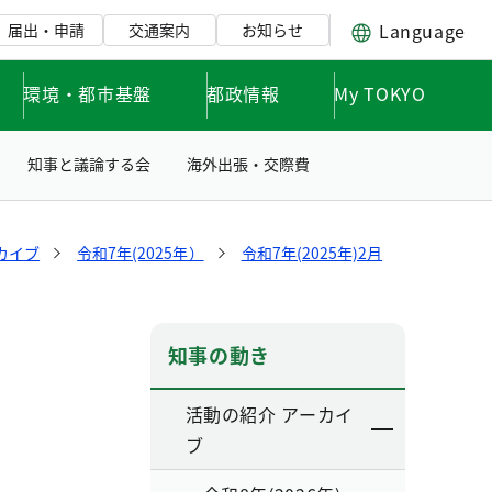
Language
届出・申請
交通案内
お知らせ
環境・都市基盤
都政情報
My TOKYO
知事と議論する会
海外出張・交際費
カイブ
令和7年(2025年）
令和7年(2025年)2月
知事の動き
活動の紹介 アーカイ
ブ