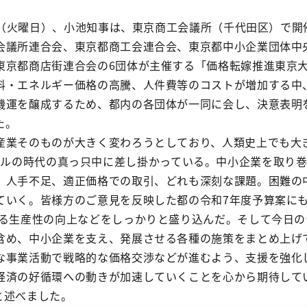
4日（火曜日）、小池知事は、東京商工会議所（千代田区）で
会議所連合会、東京都商工会連合会、東京都中小企業団体中
東京都商店街連合会の6団体が主催する「価格転嫁推進東京
料・エネルギー価格の高騰、人件費等のコストが増加する中
機運を醸成するため、都内の各団体が一同に会し、決意表明
た。
産業そのものが大きく変わろうとしており、人類史上でも大
l』、デジタルの時代の真っ只中に差し掛かっている。中小企業を取
、人手不足、適正価格での取引、どれも深刻な課題。困難の
ていく。皆様方のご意見を反映した都の令和7年度予算案に
よる生産性の向上などをしっかりと盛り込んだ。そして今日の
含め、中小企業を支え、発展させる各種の施策をまとめ上げ
な事業活動で戦略的な価格交渉などが進むよう、支援を強化
経済の好循環への動きが加速していくことを心から期待して
と述べました。