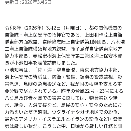
更新日
2026年3月6日
令和8年（2026年）3月2日（月曜日）、都の関係機関の
自衛隊・海上保安庁の指揮官である、上田和幹陸上自衛
隊東部方面総監、富崎隆志陸上自衛隊第1師団長、八木浩
二海上自衛隊横須賀地方総監、鹿子島洋自衛隊東京地方
協力本部長、赤松宏樹海上保安庁第三管区海上保安本部
長が小池知事を表敬訪問しました。
小池知事は、「陸・海・空自衛隊、東京地方協力本部、
海上保安庁の皆様は、防衛・警備、領海の警戒監視、災
害派遣、島嶼の急患搬送など、我が国の根幹を支える重
要分野で尽力されている。昨年の台風22号・23号による
八丈島及び青ヶ島での被害に際しては、物資輸送や給
水、給食、入浴支援など、島民の安心・安全のためにお
力添えいただき感謝。ウクライナやガザ地区での紛争、
最近のアメリカ・イスラエルとイランの紛争など国際情
勢は厳しい状況。こうした中、日頃から厳しい任務と訓