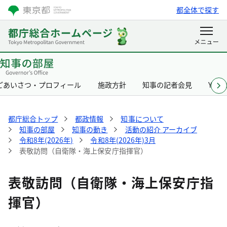
都全体で探す
ごあいさつ・プロフィール
施政方針
知事の記者会見
Yurik
都庁総合トップ
都政情報
知事について
知事の部屋
知事の動き
活動の紹介 アーカイブ
令和8年(2026年)
令和8年(2026年)3月
表敬訪問（自衛隊・海上保安庁指揮官）
表敬訪問（自衛隊・海上保安庁指
揮官）