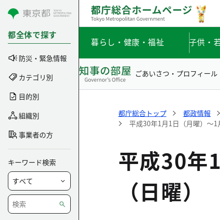
コンテンツにスキップ
都全体で探す
暮らし・健康・福祉
子供・
防災・緊急情報
ごあいさつ・プロフィール
カテゴリ別
目的別
都庁総合トップ
都政情報
組織別
平成30年1月1日（月曜）～
事業者の方
平成30年
キーワード検索
（日曜）