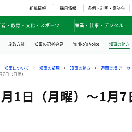
組織情報
採用情報
条例・計画・審議会
若者・教育・文化・スポーツ
産業・仕事・デジタル
施政方針
知事の記者会見
Yuriko’s Voice
知事の動き
知事について
知事の部屋
知事の動き
週間実績 アーカ
1月7日（日曜）
1月1日（月曜）～1月7