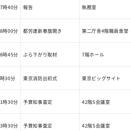
17時40分
報告
執務室
18時00分
都労連新春旗開き
第二庁舎4階職員食堂
18時45分
ぶら下がり取材
7階ホール
9時30分
東京消防出初式
東京ビッグサイト
11時30分
予算知事査定
42階S会議室
13時30分
予算知事査定
42階S会議室