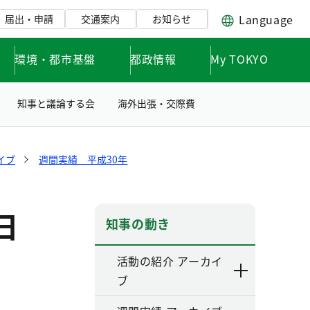
Language
届出・申請
交通案内
お知らせ
環境・都市基盤
都政情報
My TOKYO
知事と議論する会
海外出張・交際費
イブ
週間実績 平成30年
日
知事の動き
活動の紹介 アーカイ
ブ