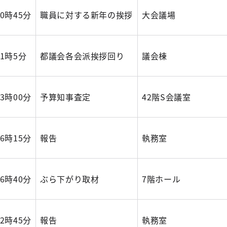
10時45分
職員に対する新年の挨拶
大会議場
11時5分
都議会各会派挨拶回り
議会棟
13時00分
予算知事査定
42階S会議室
16時15分
報告
執務室
16時40分
ぶら下がり取材
7階ホール
12時45分
報告
執務室