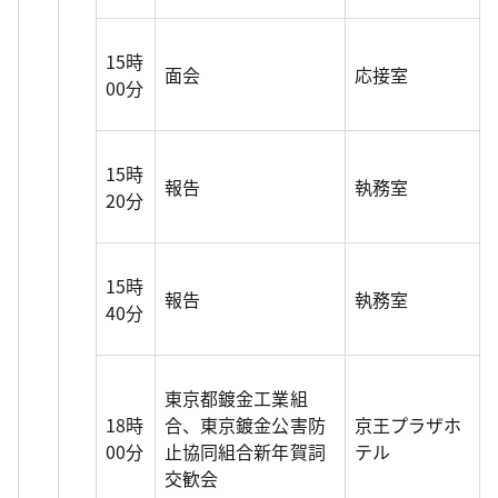
15時
面会
応接室
00分
15時
報告
執務室
20分
15時
報告
執務室
40分
東京都鍍金工業組
18時
合、東京鍍金公害防
京王プラザホ
00分
止協同組合新年賀詞
テル
交歓会