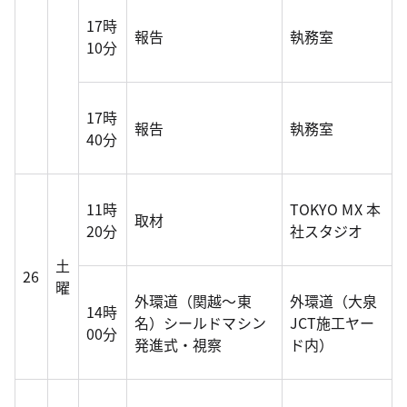
17時
報告
執務室
10分
17時
報告
執務室
40分
11時
TOKYO MX 本
取材
20分
社スタジオ
土
26
曜
外環道（関越～東
外環道（大泉
14時
名）シールドマシン
JCT施工ヤー
00分
発進式・視察
ド内）