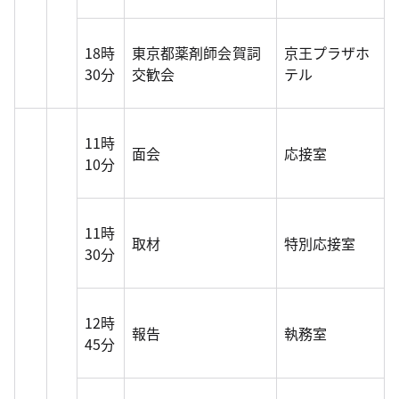
18時
東京都薬剤師会賀詞
京王プラザホ
30分
交歓会
テル
11時
面会
応接室
10分
11時
取材
特別応接室
30分
12時
報告
執務室
45分