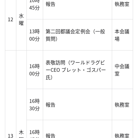
10時
報告
執務室
45分
水
12
曜
13時
第二回都議会定例会（一般
本会議
00分
質問）
場
表敬訪問（ワールドラグビ
16時
中会議
ーCEO ブレット・ゴスパー
00分
室
氏）
16時
報告
執務室
30分
木
16時
13
報告
執務室