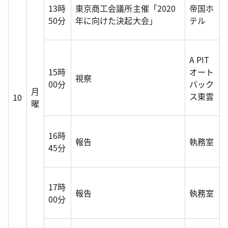
13時
東京商工会議所主催「2020
帝国ホ
50分
年に向けた決起大会」
テル
A PIT
15時
オート
視察
00分
バック
月
ス東雲
10
曜
16時
報告
執務室
45分
17時
報告
執務室
00分