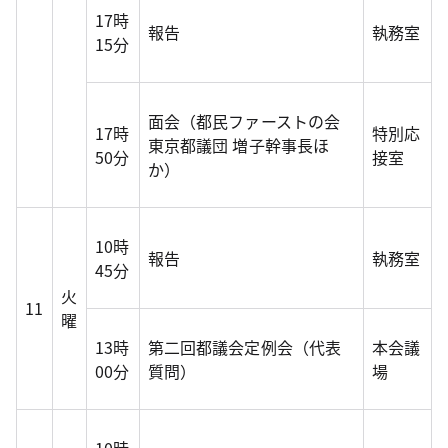
17時
報告
執務室
15分
面会（都民ファーストの会
17時
特別応
東京都議団 増子幹事長ほ
50分
接室
か）
10時
報告
執務室
45分
火
11
曜
13時
第二回都議会定例会（代表
本会議
00分
質問）
場