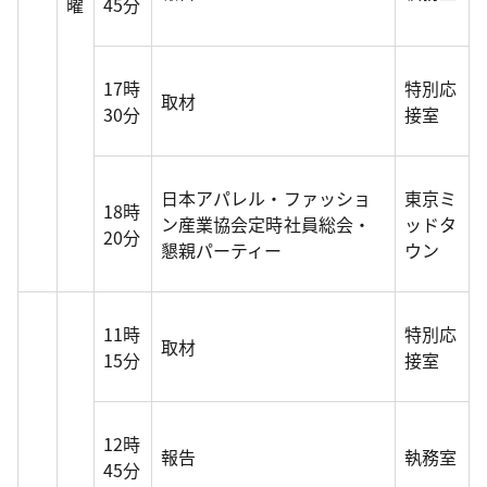
曜
45分
17時
特別応
取材
30分
接室
日本アパレル・ファッショ
東京ミ
18時
ン産業協会定時社員総会・
ッドタ
20分
懇親パーティー
ウン
11時
特別応
取材
15分
接室
12時
報告
執務室
45分