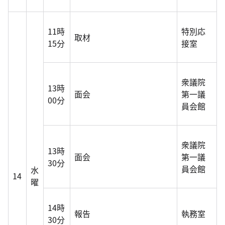
11時
特別応
取材
15分
接室
衆議院
13時
面会
第一議
00分
員会館
衆議院
13時
面会
第一議
30分
員会館
水
14
曜
14時
報告
執務室
30分