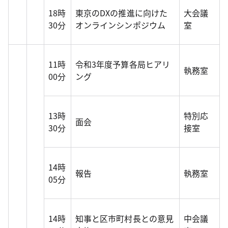
18時
東京のDXの推進に向けた
大会議
30分
オンラインシンポジウム
室
11時
令和3年度予算各局ヒアリ
執務室
00分
ング
13時
特別応
面会
30分
接室
14時
報告
執務室
05分
14時
知事と区市町村長との意見
中会議