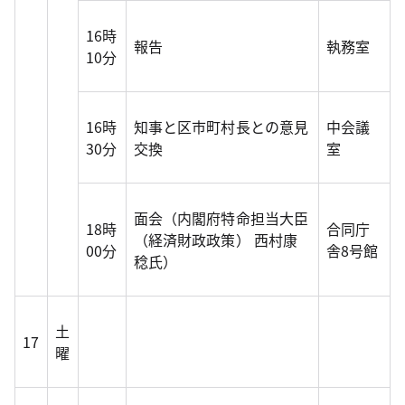
16時
報告
執務室
10分
16時
知事と区市町村長との意見
中会議
30分
交換
室
面会（内閣府特命担当大臣
18時
合同庁
（経済財政政策） 西村康
00分
舎8号館
稔氏）
土
17
曜