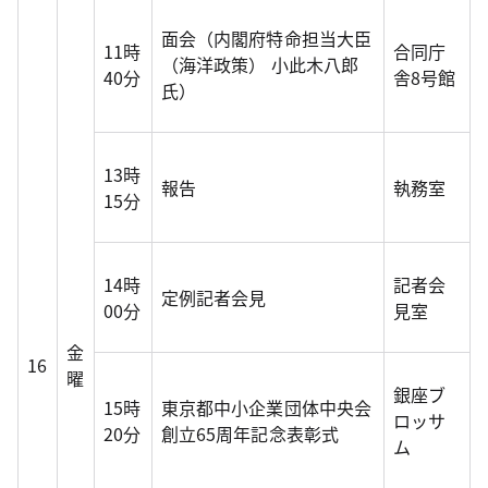
面会（内閣府特命担当大臣
11時
合同庁
（海洋政策） 小此木八郎
40分
舎8号館
氏）
13時
報告
執務室
15分
14時
記者会
定例記者会見
00分
見室
金
16
曜
銀座ブ
15時
東京都中小企業団体中央会
ロッサ
20分
創立65周年記念表彰式
ム