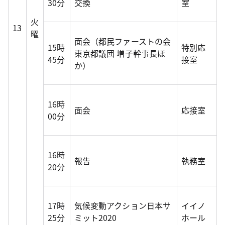
30分
交換
室
火
13
曜
面会（都民ファーストの会
15時
特別応
東京都議団 増子幹事長ほ
45分
接室
か）
16時
面会
応接室
00分
16時
報告
執務室
20分
17時
気候変動アクション日本サ
イイノ
25分
ミット2020
ホール