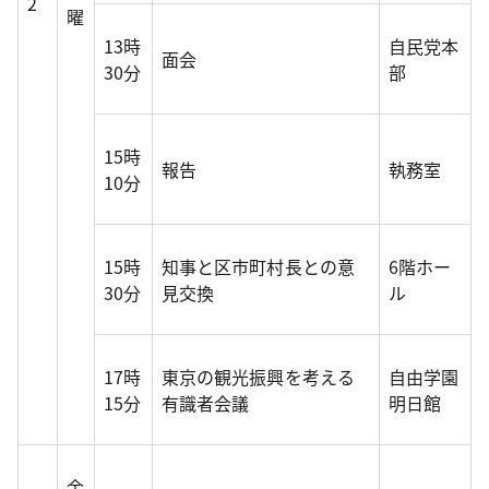
2
曜
13時
自民党本
面会
30分
部
15時
報告
執務室
10分
15時
知事と区市町村長との意
6階ホー
30分
見交換
ル
17時
東京の観光振興を考える
自由学園
15分
有識者会議
明日館
金