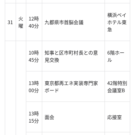
横浜ベイ
火
12時
31
九都県市首脳会議
ホテル東
曜
40分
急
10時
知事と区市町村長との意
6階ホー
45分
見交換
ル
13時
東京都再エネ実装専門家
42階特別
00分
ボード
会議室B
13時
面会
応接室
15分