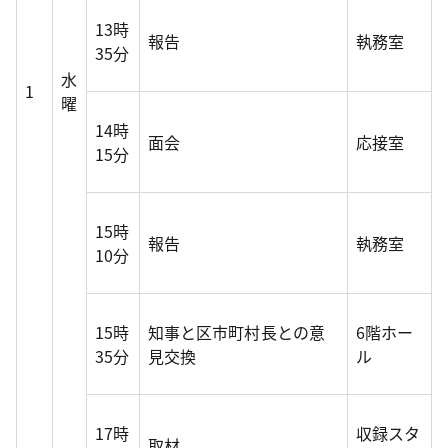
13時
報告
執務室
35分
水
1
曜
14時
面会
応接室
15分
15時
報告
執務室
10分
15時
知事と区市町村長との意
6階ホー
35分
見交換
ル
17時
収録スタ
取材