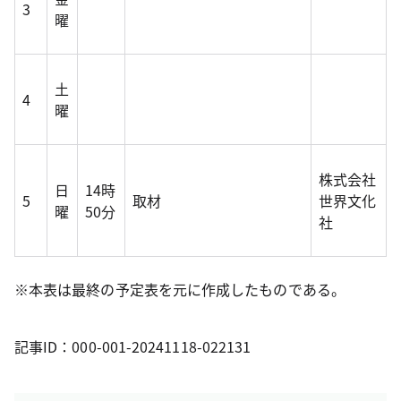
3
曜
土
4
曜
株式会社
日
14時
5
取材
世界文化
曜
50分
社
※本表は最終の予定表を元に作成したものである。
記事ID：000-001-20241118-022131