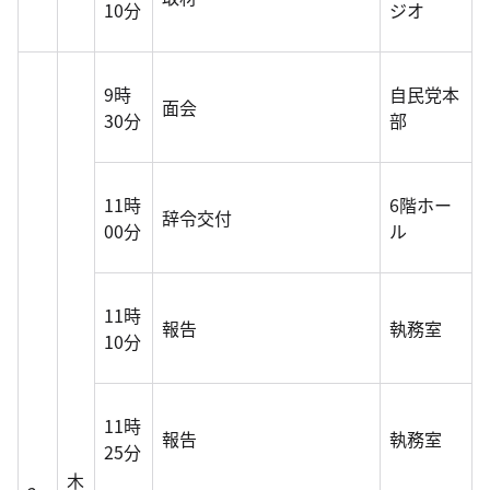
10分
ジオ
9時
自民党本
面会
30分
部
11時
6階ホー
辞令交付
00分
ル
11時
報告
執務室
10分
11時
報告
執務室
25分
木