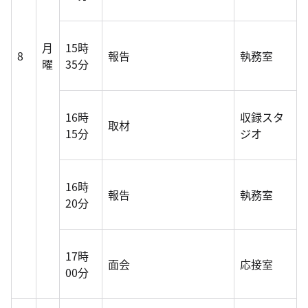
月
15時
8
報告
執務室
曜
35分
16時
収録スタ
取材
15分
ジオ
16時
報告
執務室
20分
17時
面会
応接室
00分