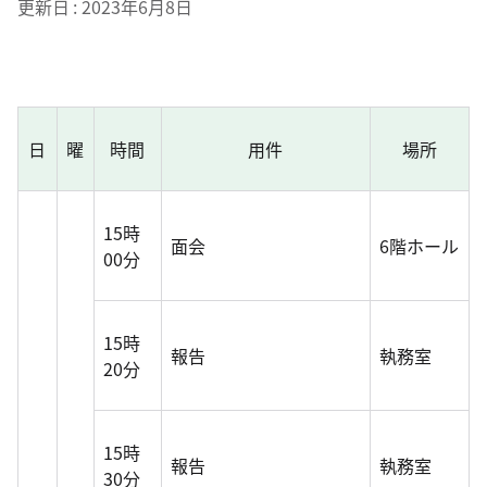
更新日
2023年6月8日
日
曜
時間
用件
場所
15時
面会
6階ホール
00分
15時
報告
執務室
20分
15時
報告
執務室
30分