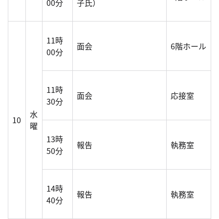
00分
子氏）
11時
面会
6階ホール
00分
11時
面会
応接室
30分
水
10
曜
13時
報告
執務室
50分
14時
報告
執務室
40分