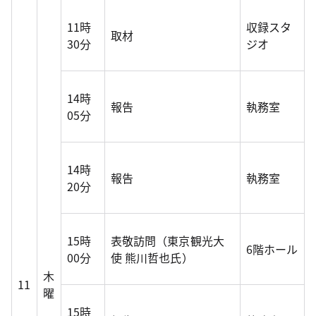
11時
収録スタ
取材
30分
ジオ
14時
報告
執務室
05分
14時
報告
執務室
20分
15時
表敬訪問（東京観光大
6階ホール
00分
使 熊川哲也氏）
木
11
曜
15時