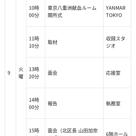
10時
東京八重洲献血ルーム
YANMAR
00分
開所式
TOKYO
11時
収録スタ
取材
10分
ジオ
火
13時
9
面会
応接室
曜
20分
14時
報告
執務室
00分
15時
面会（北区長 山田加奈
6階ホール