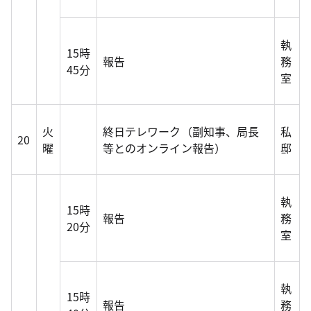
執
15時
報告
務
45分
室
火
終日テレワーク（副知事、局長
私
20
曜
等とのオンライン報告）
邸
執
15時
報告
務
20分
室
執
15時
報告
務