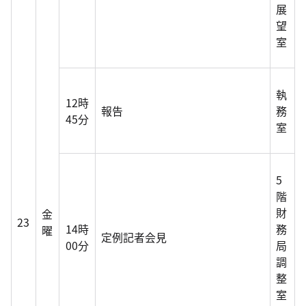
展
望
室
執
12時
報告
務
45分
室
5
階
財
金
23
14時
務
曜
定例記者会見
00分
局
調
整
室