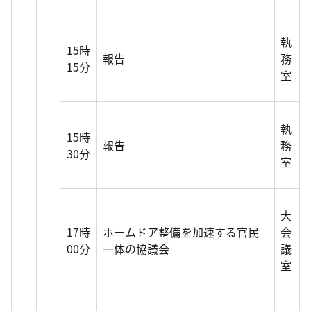
執
15時
報告
務
15分
室
執
15時
報告
務
30分
室
大
17時
ホームドア整備を加速する官民
会
00分
一体の協議会
議
室