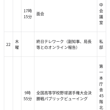
中
17時
会
面会
15分
議
室
木
終日テレワーク（副知事、局長
私
22
曜
等とのオンライン報告）
邸
第
一
本
庁
舎
9時
全国高等学校野球選手権大会決
45
55分
勝戦パブリックビューイング
階
北