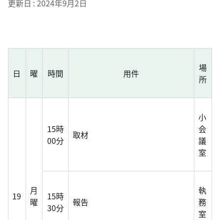
更新日
2024年9月2日
場
日
曜
時間
用件
所
小
15時
会
取材
00分
議
室
月
執
19
15時
曜
報告
務
30分
室