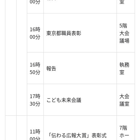
00分
室
5階
16時
東京都職員表彰
大会
00分
議場
16時
執務
報告
50分
室
17時
大会
こども未来会議
30分
議室
7階
11時
「伝わる広報大賞」表彰式
ホー
00分