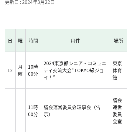
更新日
2024年3月22日
日
曜
時間
用件
場所
2024東京都シニア・コミュニ
東京
月
10時
12
ティ交流大会“TOKYO縁ジョ
体育
曜
00分
イ！”
館
議会
11時
議会運営委員会理事会（告
運営
00分
示）
委員
会室