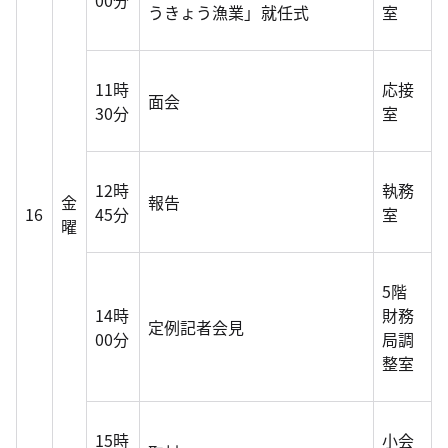
00分
うきょう漁業」就任式
室
11時
応接
面会
30分
室
12時
執務
金
報告
16
45分
室
曜
5階
14時
財務
定例記者会見
00分
局調
整室
15時
小会