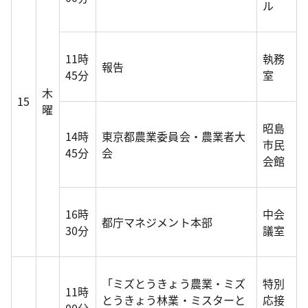
ル
11時
執務
報告
45分
室
木
15
曜
昭島
14時
東京都農業委員会・農業者大
市民
45分
会
会館
16時
中会
都庁マネジメント本部
30分
議室
「ミズとうきょう農業・ミズ
特別
11時
とうきょう林業・ミスターと
応接