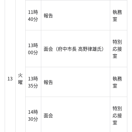
11時
執務
報告
40分
室
特別
13時
面会（府中市長 高野律雄氏）
応接
00分
室
火
13
13時
執務
曜
報告
35分
室
特別
14時
面会
応接
30分
室