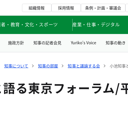
組織情報
採用情報
条例・計画・審議会
若者・教育・文化・スポーツ
産業・仕事・デジタル
施政方針
知事の記者会見
Yuriko’s Voice
知事の動き
知事について
知事の部屋
知事と議論する会
小池知事
と語る東京フォーラム/