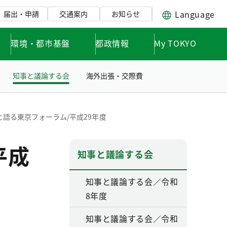
Language
届出・申請
交通案内
お知らせ
環境・都市基盤
都政情報
My TOKYO
知事と議論する会
海外出張・交際費
と語る東京フォーラム/平成29年度
平成
知事と議論する会
知事と議論する会／令和
8年度
知事と議論する会／令和