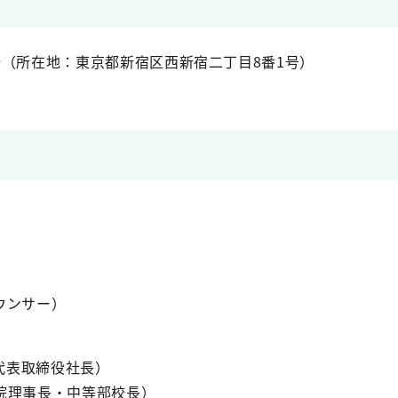
場（所在地：東京都新宿区西新宿二丁目8番1号）
ウンサー）
 代表取締役社長）
院理事長・中等部校長）