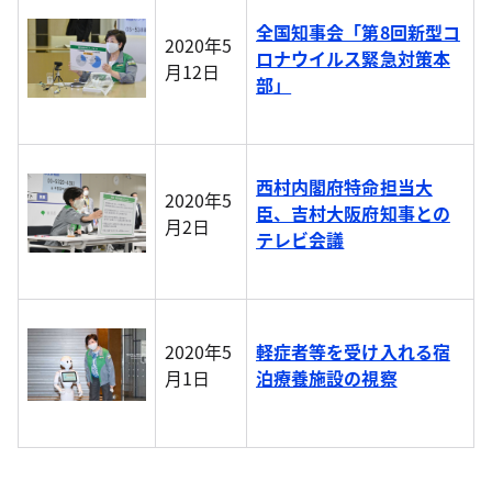
全国知事会「第8回新型コ
2020年5
ロナウイルス緊急対策本
月12日
部」
西村内閣府特命担当大
2020年5
臣、吉村大阪府知事との
月2日
テレビ会議
2020年5
軽症者等を受け入れる宿
月1日
泊療養施設の視察