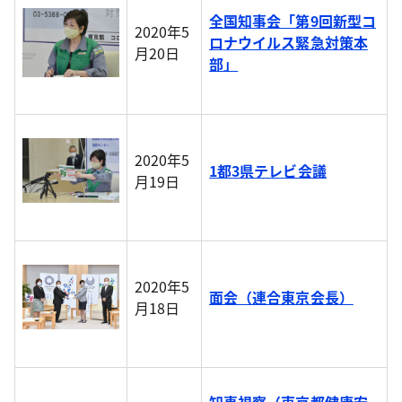
全国知事会「第9回新型コ
2020年5
ロナウイルス緊急対策本
月20日
部」
2020年5
1都3県テレビ会議
月19日
2020年5
面会（連合東京会長）
月18日