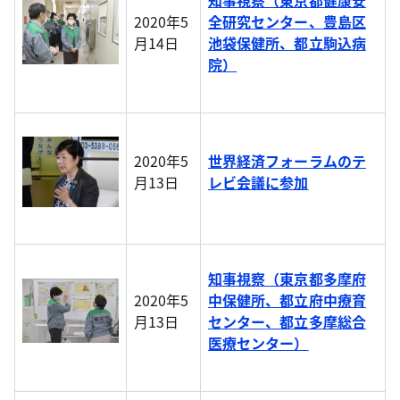
知事視察（東京都健康安
2020年5
全研究センター、豊島区
月14日
池袋保健所、都立駒込病
院）
2020年5
世界経済フォーラムのテ
月13日
レビ会議に参加
知事視察（東京都多摩府
2020年5
中保健所、都立府中療育
月13日
センター、都立多摩総合
医療センター）