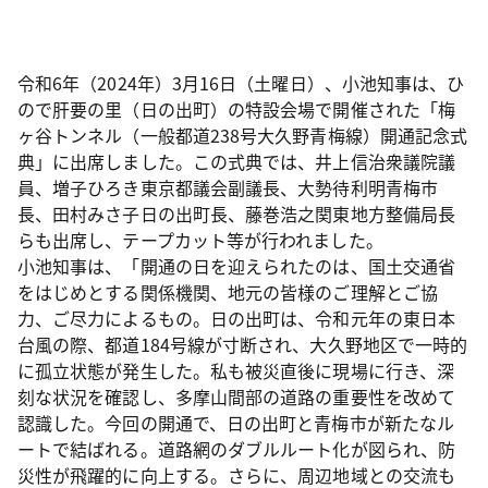
令和6年（2024年）3月16日（土曜日）、小池知事は、ひ
ので肝要の里（日の出町）の特設会場で開催された「梅
ヶ谷トンネル（一般都道238号大久野青梅線）開通記念式
典」に出席しました。この式典では、井上信治衆議院議
員、増子ひろき東京都議会副議長、大勢待利明青梅市
長、田村みさ子日の出町長、藤巻浩之関東地方整備局長
らも出席し、テープカット等が行われました。
小池知事は、「開通の日を迎えられたのは、国土交通省
をはじめとする関係機関、地元の皆様のご理解とご協
力、ご尽力によるもの。日の出町は、令和元年の東日本
台風の際、都道184号線が寸断され、大久野地区で一時的
に孤立状態が発生した。私も被災直後に現場に行き、深
刻な状況を確認し、多摩山間部の道路の重要性を改めて
認識した。今回の開通で、日の出町と青梅市が新たなル
ートで結ばれる。道路網のダブルルート化が図られ、防
災性が飛躍的に向上する。さらに、周辺地域との交流も