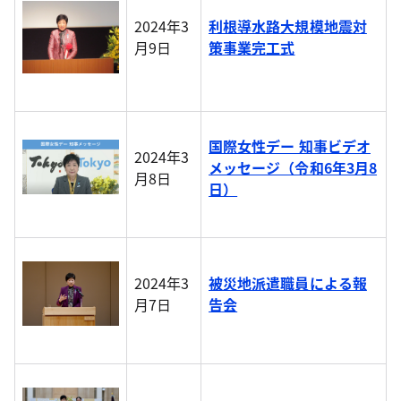
2024年3
利根導水路大規模地震対
月9日
策事業完工式
国際女性デー 知事ビデオ
2024年3
メッセージ（令和6年3月8
月8日
日）
2024年3
被災地派遣職員による報
月7日
告会