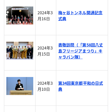
2024年3
梅ヶ谷トンネル開通記念
月16日
式典
表敬訪問（「第58回八丈
2024年3
島フリージアまつり」キ
月15日
ャラバン隊）
2024年3
第34回東京都平和の日式
月10日
典