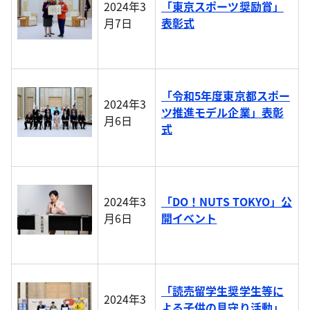
2024年3
「東京スポーツ奨励賞」
月7日
表彰式
「令和5年度東京都スポー
2024年3
ツ推進モデル企業」表彰
月6日
式
2024年3
「DO！NUTS TOKYO」公
月6日
開イベント
「読売留学生奨学生等に
2024年3
よる子供の見守り活動」