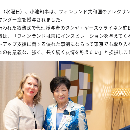
26日（水曜日）、小池知事は、フィンランド共和国のアレクサ
マンダー章を授与されました。
行われた叙勲式で代理授与者のタンヤ・ヤースケライネン駐
事は、「フィンランドは常にインスピレーションを与えてく
トアップ支援に関する優れた事例にならって東京でも取り入
本の有意義な、強く、長く続く友情を称えたい」と挨拶しま