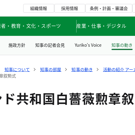
組織情報
採用情報
条例・計画・審議会
若者・教育・文化・スポーツ
産業・仕事・デジタル
施政方針
知事の記者会見
Yuriko’s Voice
知事の動き
知事について
知事の部屋
知事の動き
活動の紹介 アー
章叙勲式
ンド共和国白薔薇勲章叙