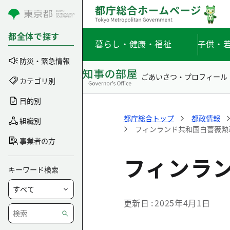
コンテンツにスキップ
都全体で探す
暮らし・健康・福祉
子供・
防災・緊急情報
ごあいさつ・プロフィール
カテゴリ別
目的別
都庁総合トップ
都政情報
組織別
フィンランド共和国白薔薇勲
事業者の方
フィンラ
キーワード検索
更新日
2025年4月1日