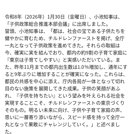
令和8年（2026年）1月30日（金曜日）、小池知事は、
「子供政策総合推進本部会議」に出席しました。
冒頭、小池知事は、「都は、社会の宝である子供たちを
健やかに育むため、チルドレンファーストを掲げ、全庁
一丸となって子供政策を進めてきた。それらの取組は
今、確実に実を結んでおり、都内の約9割の子育て家庭に
『東京は子育てしやすい』と実感いただいている。ま
た、昨年11月までの都内出生数は1.0％増加し、通年にす
ると9年ぶりに増加することが確実になった。これらは、
都民の共感を中心に添え、庁内各局が一体となって切れ
目のない施策を展開してきた成果。子供の笑顔があふ
れ、『子供を持ちたい』という望みを叶えられる社会を
実現することこそ、チルドレンファーストの東京づくり
そのもの。明るい未来に向け、子供や子育て家庭の声、
思いに一層寄り添いながら、スピード感を持って全庁一
丸となって果敢にチャレンジしていく。」と述べまし
た。