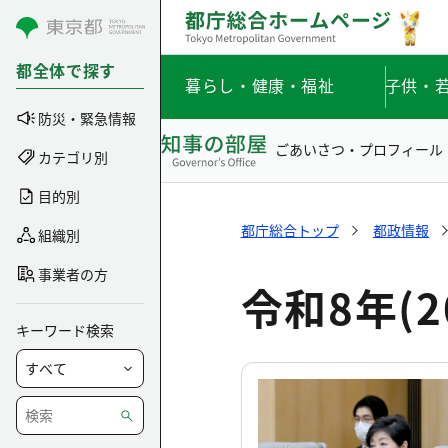
コンテンツにスキップ
都全体で探す
暮らし・健康・福祉
子供・
防災・緊急情報
ごあいさつ・プロフィール
カテゴリ別
目的別
都庁総合トップ
都政情報
組織別
事業者の方
令和8年(2
キーワード検索