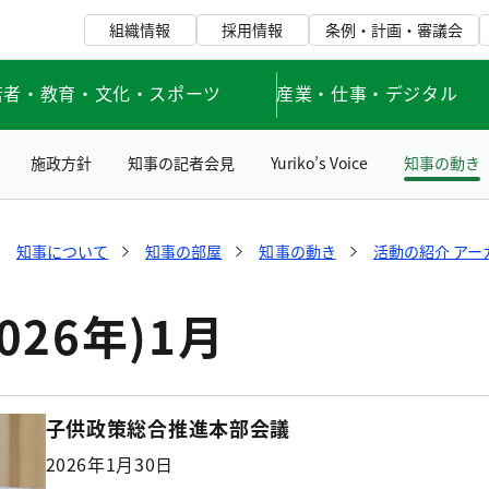
組織情報
採用情報
条例・計画・審議会
若者・教育・文化・スポーツ
産業・仕事・デジタル
施政方針
知事の記者会見
Yuriko’s Voice
知事の動き
知事について
知事の部屋
知事の動き
活動の紹介 アー
026年)1月
子供政策総合推進本部会議
2026年1月30日