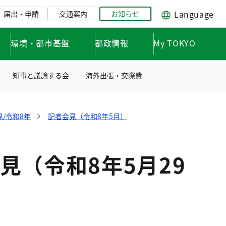
Language
届出・申請
交通案内
お知らせ
環境・都市基盤
都政情報
My TOKYO
知事と議論する会
海外出張・交際費
/令和8年
記者会見（令和8年5月）
（令和8年5月29