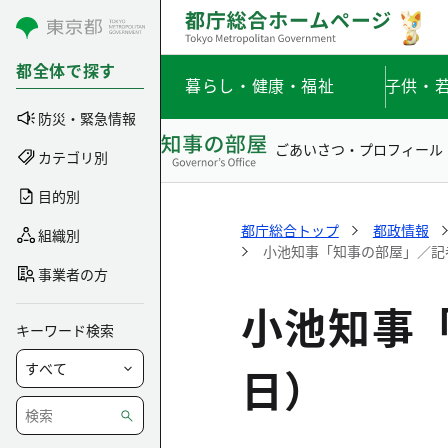
コンテンツにスキップ
都全体で探す
暮らし・健康・福祉
子供・
防災・緊急情報
ごあいさつ・プロフィール
カテゴリ別
目的別
都庁総合トップ
都政情報
組織別
小池知事「知事の部屋」／記者
事業者の方
小池知事「
キーワード検索
日）