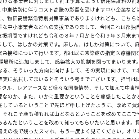
受ける事業者に対しまして補正予算によって信用保証料の補
く中東情勢に伴うコスト高騰の影響を受けます中小企業など
に、物価高騰緊急特別対策事業でありますけれども、こちら
難な中小事業者などへの支援でありまして、今回これは都独
支援期間ですけれども令和の８年７月から令和９年３月末ま
まして、はしかの対策です。麻しん、はしか対策について、
緊急接種について行います。都は既に感染症の指定医療機関
接種場所に追加しまして、感染拡大の抑制を図ってまいります
なる、そういった方向に向けまして、その実現に向けて、エ
確実に払拭してまいるとそういう考えでございます。担当は
メタル、レアアースなど様々な国際情勢、そして加えて中東
要なのか、また、いかに重要かということを痛感したことか
在しているということで先ほど申し上げたように、改めて資
、それこそ塵も積もれば山となるということを改めてここで
あるんだということを改めて知ってもらいたいと思います。
替えの後で残ったスマホ、もう一度よく見てください。オリ