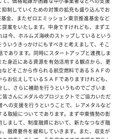
して、価格転嫁が困難な中小事業者などへの支援
に抑制していくための対策の拡充も盛り込んでお
整基金、またゼロエミッション東京推進基金など
に提案をいたします。中身ですけれども、まずエ
れは今、ホルムズ海峡のストップしているという
そういうきっかけにもすべきと考えまして、そこ
話であります。同時にスタートアップと連携しま
また身近にある資源を有効活用する観点から、更
油などそこから作られる航空燃料であるＳＡＦの
からお伝えしているＳＡＦでありますけれども、
せし、さらに補助を行うというものでございま
に皆さんにメダルのプロジェクトでご協力いただ
者への支援を行うということで、レアメタルなど
する取組についてであります。まず中東情勢の影
用しまして、制度融資において、新たなつなぎ融
も、融資要件を緩和していきます。また、収支が