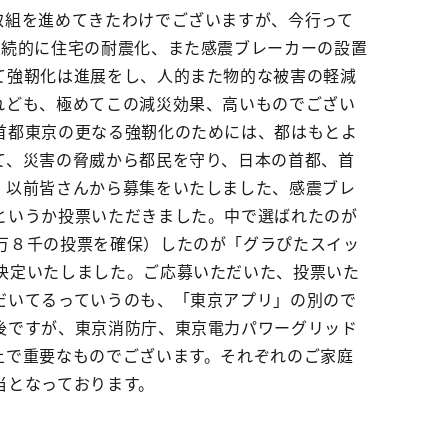
取組を進めてきたわけでございますが、今行って
継続的に住宅の耐震化、また感震ブレーカーの設置
て強靭化は進展をし、人的また物的な被害の軽減
れども、極めてこの減災効果、高いものでござい
首都東京の更なる強靭化のためには、都はもとよ
て、災害の脅威から都民を守り、日本の首都、首
、以前皆さんから募集をいたしました、感震ブレ
というか投票いただきました。中で選ばれたのが
万８千の投票を確保）したのが「グラぴたスイッ
決定いたしました。ご応募いただいた、投票いた
だいてるっていうのも、「東京アプリ」の別ので
後ですが、東京消防庁、東京電力パワーグリッド
上で重要なものでございます。それぞれのご家庭
当となっております。