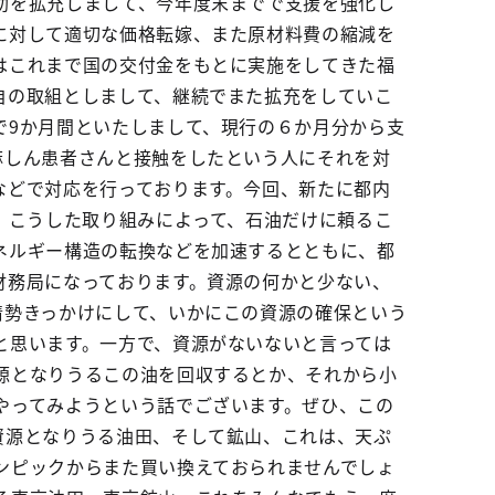
助を拡充しまして、今年度末までで支援を強化し
に対して適切な価格転嫁、また原材料費の縮減を
はこれまで国の交付金をもとに実施をしてきた福
自の取組としまして、継続でまた拡充をしていこ
で9か月間といたしまして、現行の６か月分から支
麻しん患者さんと接触をしたという人にそれを対
などで対応を行っております。今回、新たに都内
。こうした取り組みによって、石油だけに頼るこ
ネルギー構造の転換などを加速するとともに、都
財務局になっております。資源の何かと少ない、
情勢きっかけにして、いかにこの資源の確保という
と思います。一方で、資源がないないと言っては
源となりうるこの油を回収するとか、それから小
やってみようという話でございます。ぜひ、この
資源となりうる油田、そして鉱山、これは、天ぷ
ンピックからまた買い換えておられませんでしょ