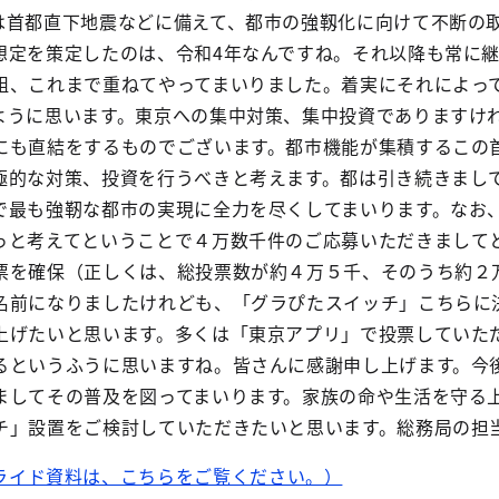
は首都直下地震などに備えて、都市の強靱化に向けて不断の
想定を策定したのは、令和4年なんですね。それ以降も常に
組、これまで重ねてやってまいりました。着実にそれによっ
ように思います。東京への集中対策、集中投資でありますけ
にも直結をするものでございます。都市機能が集積するこの
極的な対策、投資を行うべきと考えます。都は引き続きまし
で最も強靭な都市の実現に全力を尽くしてまいります。なお
っと考えてということで４万数千件のご応募いただきまして
票を確保（正しくは、総投票数が約４万５千、そのうち約２
名前になりましたけれども、「グラぴたスイッチ」こちらに
上げたいと思います。多くは「東京アプリ」で投票していた
るというふうに思いますね。皆さんに感謝申し上げます。今
ましてその普及を図ってまいります。家族の命や生活を守る
チ」設置をご検討していただきたいと思います。総務局の担
ライド資料は、こちらをご覧ください。）