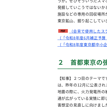
うか。ぜひそういったスマ
発掘していこうではないか
施設などの専用の回収場所
東京鉱山、掘り起こしてい
（会見で使用したス
（「令和8年度6月補正予
（「令和8年度東京都中小
２ 首都東京の
【知事】２つ目のテーマで
は、昨年の12月に公表さ
地震の際に、火力発電所の
通が広がっている実情に即
害想定の見直しに向けまし