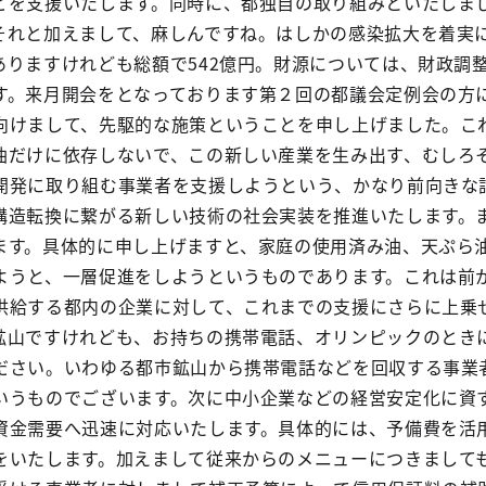
どを支援いたします。同時に、都独自の取り組みといたしま
それと加えまして、麻しんですね。はしかの感染拡大を着実
ありますけれども総額で542億円。財源については、財政調
す。来月開会をとなっております第２回の都議会定例会の方
向けまして、先駆的な施策ということを申し上げました。こ
油だけに依存しないで、この新しい産業を生み出す、むしろ
開発に取り組む事業者を支援しようという、かなり前向きな
構造転換に繋がる新しい技術の社会実装を推進いたします。
ます。具体的に申し上げますと、家庭の使用済み油、天ぷら
ようと、一層促進をしようというものであります。これは前
供給する都内の企業に対して、これまでの支援にさらに上乗
鉱山ですけれども、お持ちの携帯電話、オリンピックのとき
ださい。いわゆる都市鉱山から携帯電話などを回収する事業
いうものでございます。次に中小企業などの経営安定化に資
資金需要へ迅速に対応いたします。具体的には、予備費を活
をいたします。加えまして従来からのメニューにつきまして