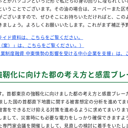
ホとかパソコンといった形で私たちの身の回りに埋もれてい
ということでございます。その油の場合は、スーパーまた区
がございますので、ぜひそこにお持ちいただければと、この
きましょう。よろしくお願いいたします。これがまず補正予
ライド資料は、こちらをご覧ください。
算（案）」は、こちらをご覧ください。）
企業制度融資 中東情勢の影響を受ける中小企業を支援」は、
強靭化に向けた都の考え方と感震ブレ
す。首都東京の強靱化に向けました都の考え方と感震ブレー
れました国の首都直下地震に関する被害想定の分析を進めてま
被害をできるだけ抑える対策を進めるように求めてまいりま
しまして、災害時にも必要な電力をしっかり確保できますよ
た専門家会議を開催しまして、見直しの検討に着手をいたし