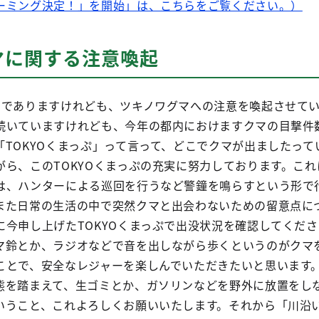
ーミング決定！」を開始」は、こちらをご覧ください。）
マに関する注意喚起
マでありますけれども、ツキノワグマへの注意を喚起させて
続いていますけれども、今年の都内におけますクマの目撃件数
「TOKYOくまっぷ」って言って、どこでクマが出ましたっ
がら、このTOKYOくまっぷの充実に努力しております。こ
は、ハンターによる巡回を行うなど警鐘を鳴らすという形で
また日常の生活の中で突然クマと出会わないための留意点に
に今申し上げたTOKYOくまっぷで出没状況を確認してくだ
マ鈴とか、ラジオなどで音を出しながら歩くというのがクマ
ことで、安全なレジャーを楽しんでいただきたいと思います
態を踏まえて、生ゴミとか、ガソリンなどを野外に放置をし
いうこと、これよろしくお願いいたします。それから「川沿