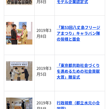
月8日
モデル企業認定式
「第53回八丈島フリージ
2019年3
アまつり」キャラバン隊
月8日
の皆様と面会
「東京都共助社会づくり
2019年3
を進めるための社会貢献
月5日
大賞」贈呈式
2019年3
行政視察（都立水元小合
月5日
学園）