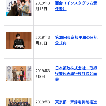
2019年3
面会（インスタグラム責
月15日
任者）
2019年3
第29回東京都平和の日記
月10日
念式典
日本郵政株式会社 取締
2019年3
役兼代表執行役社長と面
月8日
会
2019年3
東京都一斉帰宅抑制推進