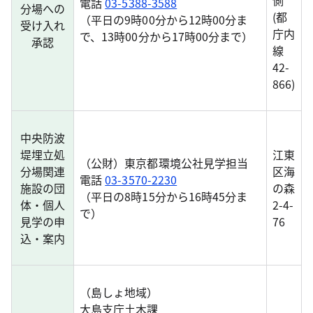
側
電話
03-5388-3588
分場への
(都
（平日の9時00分から12時00分ま
受け入れ
庁内
で、13時00分から17時00分まで）
承認
線
42-
866)
中央防波
堤埋立処
江東
（公財）東京都環境公社見学担当
分場関連
区海
電話
03-3570-2230
施設の団
の森
（平日の8時15分から16時45分ま
体・個人
2-4-
で）
見学の申
76
込・案内
（島しょ地域）
大島支庁土木課