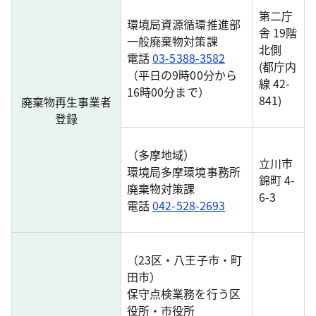
第二庁
環境局資源循環推進部
舎 19階
一般廃棄物対策課
北側
電話
03-5388-3582
(都庁内
（平日の9時00分から
線 42-
16時00分まで）
841)
廃棄物再生事業者
登録
（多摩地域）
立川市
環境局多摩環境事務所
錦町 4-
廃棄物対策課
6-3
電話
042-528-2693
（23区・八王子市・町
田市）
保守点検業務を行う区
役所・市役所