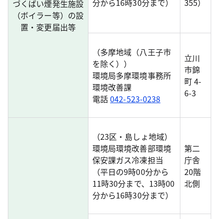
分から16時30分まで）
355）
づくばい煙発生施設
（ボイラー等）の設
置・変更届出等
（多摩地域（八王子市
立川
を除く））
市錦
環境局多摩環境事務所
町 4-
環境改善課
6-3
電話
042-523-0238
（23区・島しょ地域）
環境局環境改善部環境
第二
保安課ガス冷凍担当
庁舎
（平日の9時00分から
20階
11時30分まで、13時00
北側
分から16時30分まで）