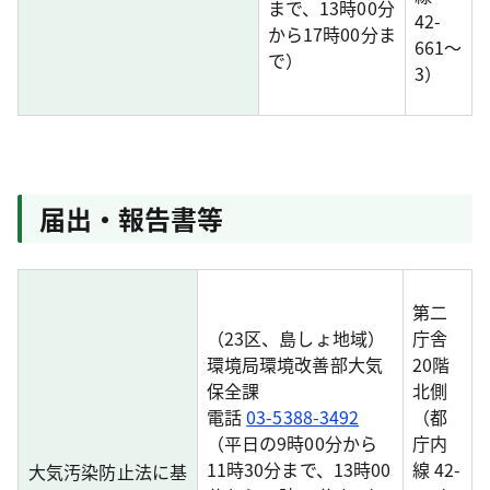
まで、13時00分
42-
から17時00分ま
661～
で）
3）
届出・報告書等
第二
（23区、島しょ地域）
庁舎
環境局環境改善部大気
20階
保全課
北側
電話
03-5388-3492
（都
（平日の9時00分から
庁内
11時30分まで、13時00
線 42-
大気汚染防止法に基