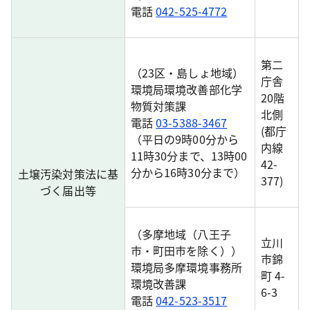
電話
042-525-4772
第二
（23区・島しょ地域）
庁舎
環境局環境改善部化学
20階
物質対策課
北側
電話
03-5388-3467
(都庁
（平日の9時00分から
内線
11時30分まで、13時00
42-
分から16時30分まで）
土壌汚染対策法に基
377)
づく届出等
（多摩地域（八王子
立川
市・町田市を除く））
市錦
環境局多摩環境事務所
町 4-
環境改善課
6-3
電話
042-523-3517