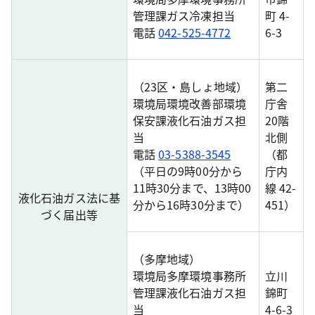
管理課ガス冷凍担当
町 4-
電話
042-525-4772
6-3
（23区・島しょ地域）
第二
環境局環境改善部環境
庁舎
保安課液化石油ガス担
20階
当
北側
電話
03-5388-3545
（都
（平日の9時00分から
庁内
11時30分まで、13時00
線 42-
液化石油ガス法に基
分から16時30分まで）
451）
づく届出等
（多摩地域）
環境局多摩環境事務所
立川
管理課液化石油ガス担
錦町
当
4-6-3