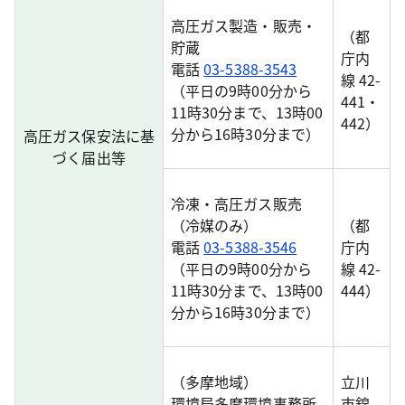
高圧ガス製造・販売・
（都
貯蔵
庁内
電話
03-5388-3543
線 42-
（平日の9時00分から
441・
11時30分まで、13時00
442）
分から16時30分まで）
高圧ガス保安法に基
づく届出等
冷凍・高圧ガス販売
（冷媒のみ）
（都
電話
03-5388-3546
庁内
（平日の9時00分から
線 42-
11時30分まで、13時00
444）
分から16時30分まで）
（多摩地域）
立川
環境局多摩環境事務所
市錦