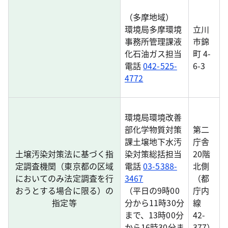
（多摩地域）
環境局多摩環境
立川
事務所管理課液
市錦
化石油ガス担当
町 4-
電話
042-525-
6-3
4772
環境局環境改善
部化学物質対策
第二
課土壌地下水汚
庁舎
土壌汚染対策法に基づく指
染対策総括担当
20階
定調査機関（東京都の区域
電話
03-5388-
北側
においてのみ法定調査を行
3467
（都
おうとする場合に限る）の
（平日の9時00
庁内
指定等
分から11時30分
線
まで、13時00分
42-
から16時30分ま
377）