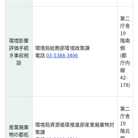
第二
庁舎
19
環境影響
階南
評価手続
環境局総務部環境政策課
側
き事前相
電話
03-5388-3406
(都
談
庁内
線
42-
178)
第二
庁舎
19
環境局資源循環推進部産業廃棄物対
産業廃棄
階北
策課
物の都処