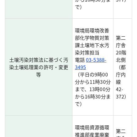
で）
環境局環境改善
部化学物質対策
第二
課土壌地下水汚
庁舎
染対策担当
20階
土壌汚染対策法に基づく汚
電話
03-5388-
北側
染土壌処理業の許可・変更
3495
（都
等
（平日の9時00
庁内
分から11時30分
線
まで、13時00分
42-
から16時30分ま
372）
で）
環境局資源循環
第二
推進部産業廃棄