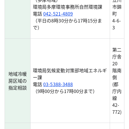
環境局多摩環境事務所自然環境課
市錦
電話
042-521-4809
町
（平日の8時30分から17時15分ま
4-6-
で）
3
第二
庁舎
20
環境局気候変動対策部地域エネルギ
階南
地域冷暖
ー課
側
房区域の
電話
03-5388-3488
(都
指定相談
（9時00分から17時00分まで）
庁内
線
42-
772)