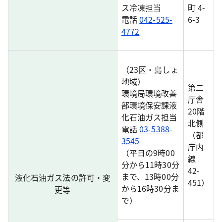
ス冷凍担当
町 4-
電話
042-525-
6-3
4772
（23区・島しょ
地域）
第二
環境局環境改善
庁舎
部環境保安課液
20階
化石油ガス担当
北側
電話
03-5388-
（都
3545
庁内
（平日の9時00
線
分から11時30分
42-
まで、13時00分
液化石油ガス法の許可・変
451）
から16時30分ま
更等
で）