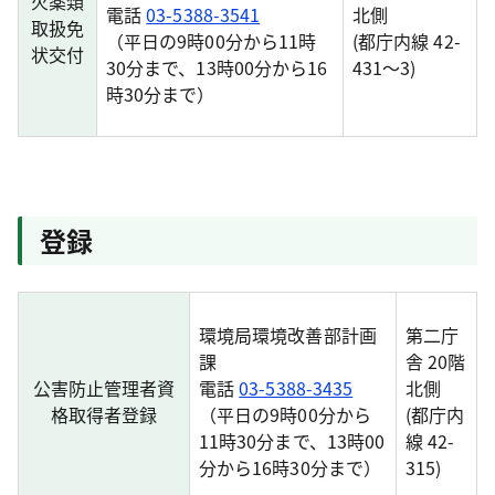
火薬類
電話
03-5388-3541
北側
取扱免
（平日の9時00分から11時
(都庁内線 42-
状交付
30分まで、13時00分から16
431～3)
時30分まで）
登録
環境局環境改善部計画
第二庁
課
舎 20階
公害防止管理者資
電話
03-5388-3435
北側
格取得者登録
（平日の9時00分から
(都庁内
11時30分まで、13時00
線 42-
分から16時30分まで）
315)