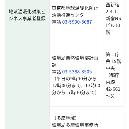
西新宿
東京都地球温暖化防止
地球温暖化対策ビ
2-4-1
活動推進センター
ジネス事業者登録
新宿NS
電話
03-5990-5087
ビル10
階
第二庁
環境局自然環境部計画
舎 19階
課
中央
電話
03-5388-3505
（都庁
（平日の9時00分から
内線
12時00分まで、13時00
42-661
分から17時00分まで）
～3）
（多摩地域）
環境局多摩環境事務所