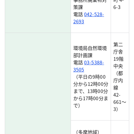
策課
6-3
電話
042-528-
2693
第二
環境局自然環境
庁舎
部計画課
19階
電話
03-5388-
中央
3505
（都
（平日の9時00
庁内
分から12時00分
線
まで、13時00分
42-
から17時00分ま
661～
で）
3）
（多摩地域）