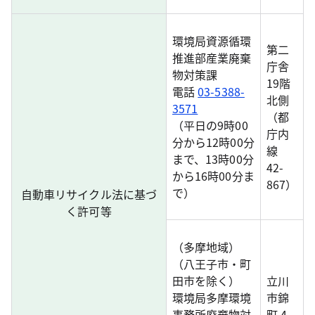
環境局資源循環
第二
推進部産業廃棄
庁舎
物対策課
19階
電話
03-5388-
北側
3571
（都
（平日の9時00
庁内
分から12時00分
線
まで、13時00分
42-
から16時00分ま
867）
で）
自動車リサイクル法に基づ
く許可等
（多摩地域）
（八王子市・町
田市を除く）
立川
環境局多摩環境
市錦
事務所廃棄物対
町 4-