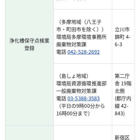
（多摩地域（八王子
市・町田市を除く））
立川市
環境局多摩環境事務所
錦町 4-
浄化槽保守点検業
廃棄物対策課
6-3
登録
電話
042-528-2692
（島しょ地域）
第二庁
環境局資源循環推進部
舎 19階
一般廃棄物対策課
北側
電話
03-5388-3583
(都庁内
（平日の9時00分から
線 42-
16時00分まで）
843)
新宿区