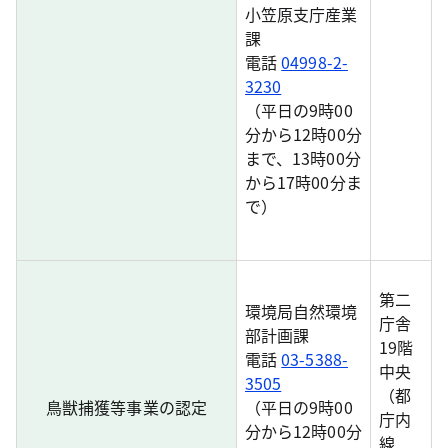
小笠原支庁産業
課
電話
04998-2-
3230
（平日の9時00
分から12時00分
まで、13時00分
から17時00分ま
で）
第二
環境局自然環境
庁舎
部計画課
19階
電話
03-5388-
中央
3505
（都
鳥獣捕獲等事業の認定
（平日の9時00
庁内
分から12時00分
線