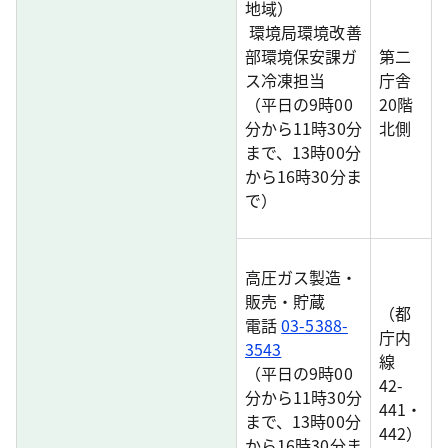
地域）
環境局環境改善
部環境保安課ガ
第二
ス冷凍担当
庁舎
（平日の9時00
20階
分から11時30分
北側
まで、13時00分
から16時30分ま
で）
高圧ガス製造・
販売・貯蔵
（都
電話
03-5388-
庁内
3543
線
（平日の9時00
42-
分から11時30分
441・
まで、13時00分
442）
から16時30分ま