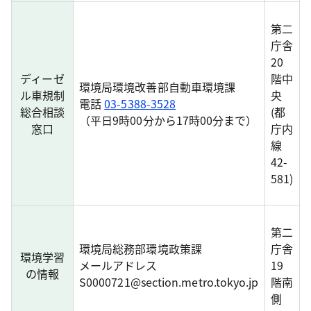
第二
庁舎
20
ディーゼ
階中
環境局環境改善部自動車環境課
ル車規制
央
電話
03-5388-3528
総合相談
(都
（平日9時00分から17時00分まで）
窓口
庁内
線
42-
581)
第二
環境局総務部環境政策課
庁舎
環境学習
メールアドレス
19
の情報
S0000721@section.metro.tokyo.jp
階南
側