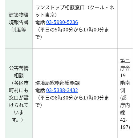
ワンストップ相談窓口（クール・ネ
建築物環
ット東京）
境報告書
電話
03-5990-5236
制度等
（平日の9時00分から17時00分ま
で）
第二
公害苦情
庁舎
相談
19
（各区市
環境局総務部総務課
階南
町村にも
電話
03-5388-3432
側
窓口が設
（平日の8時30分から17時00分ま
(都
けられて
で）
庁内
いま
線
す。）
42-
197)