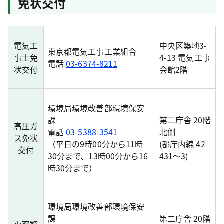
免状交付
電気工
中央区築地3-
東京都電気工事工業組合
事士免
4-13 電気工事
電話
03-6374-8211
状交付
会館2階
環境局環境改善部環境保安
課
第二庁舎 20階
高圧ガ
電話
03-5388-3541
北側
ス免状
（平日の9時00分から11時
(都庁内線 42-
交付
30分まで、13時00分から16
431～3)
時30分まで）
環境局環境改善部環境保安
課
第二庁舎 20階