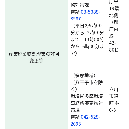
庁舎
物対策課
19階
電話
03-5388-
北側
3587
（都
（平日の9時00
庁内
分から12時00分
線
まで、13時00分
42-
から16時00分ま
861）
で）
産業廃棄物処理業の許可・
変更等
（多摩地域）
（八王子市を除
く）
立川
環境局多摩環境
市錦
事務所廃棄物対
町 4-
策課
6-3
電話
042-528-
2693