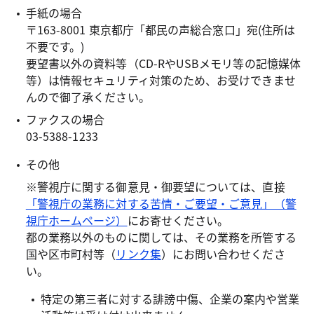
手紙の場合
〒163-8001 東京都庁「都民の声総合窓口」宛(住所は
不要です。)
要望書以外の資料等（CD-RやUSBメモリ等の記憶媒体
等）は情報セキュリティ対策のため、お受けできませ
んので御了承ください。
ファクスの場合
03-5388-1233
その他
※警視庁に関する御意見・御要望については、直接
「警視庁の業務に対する苦情・ご要望・ご意見」（警
視庁ホームページ）
にお寄せください。
都の業務以外のものに関しては、その業務を所管する
国や区市町村等（
リンク集
）にお問い合わせくださ
い。
特定の第三者に対する誹謗中傷、企業の案内や営業