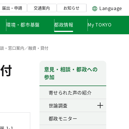
Language
届出・申請
交通案内
お知らせ
環境・都市基盤
都政情報
My TOKYO
談・窓口案内／融資・貸付
付
意見・相談・都政への
参加
寄せられた声の紹介
世論調査
都政モニター
 1-1