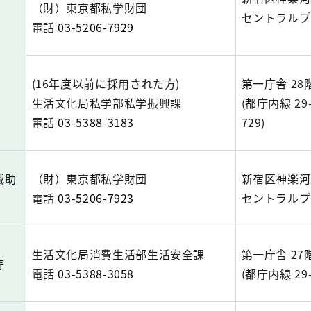
（財）東京都私学財団
セントラルプ
電話
03-5206-7929
(16年度以前に採用された方)
第一庁舎 28
生活文化局私学部私学振興課
(都庁内線 29
電話
03-5388-3183
729)
減助
（財）東京都私学財団
新宿区神楽河岸
電話
03-5206-7923
セントラルプ
生活文化局消費生活部生活安全課
第一庁舎 27
等
電話
03-5388-3058
(都庁内線 29-