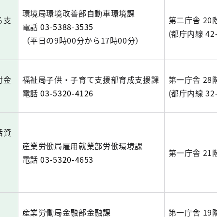
環境局環境改善部自動車環境課
る支
第二庁舎 20
電話
03-5388-3535
(都庁内線 42-
（平日の9時00分から17時00分）
付金
福祉局子供・子育て支援部育成支援課
第一庁舎 28
電話
03-5320-4126
(都庁内線 32-
活資
産業労働局雇用就業部労働環境課
第一庁舎 21
電話
03-5320-4653
産業労働局金融部金融課
第一庁舎 19