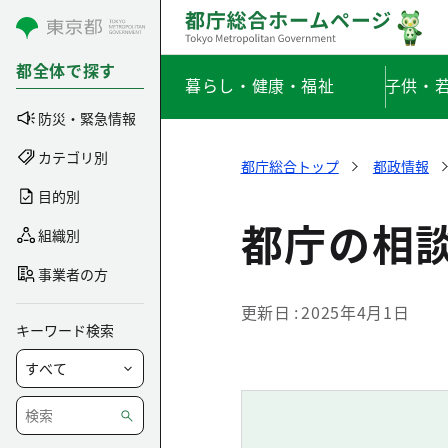
コンテンツにスキップ
都全体で探す
暮らし・健康・福祉
子供・
防災・緊急情報
カテゴリ別
都庁総合トップ
都政情報
目的別
都庁の相
組織別
事業者の方
更新日
2025年4月1日
キーワード検索