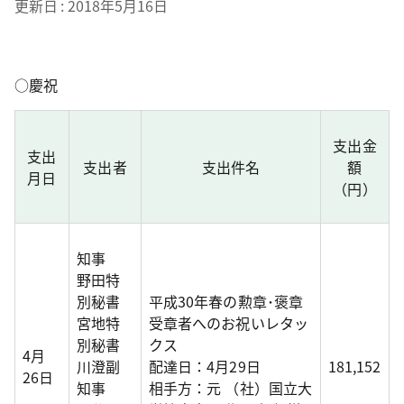
更新日
2018年5月16日
○慶祝
支出金
支出
支出者
支出件名
額
月日
（円）
知事
野田特
別秘書
平成30年春の勲章･褒章
宮地特
受章者へのお祝いレタッ
別秘書
クス
4月
川澄副
配達日：4月29日
181,152
26日
知事
相手方：元 （社）国立大