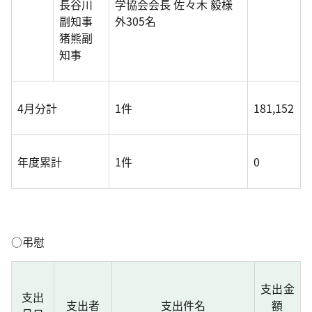
長谷川
学協会会長 佐々木 毅様
副知事
外305名
猪熊副
知事
4月分計
1件
181,152
年度累計
1件
0
○弔慰
支出金
支出
支出者
支出件名
額