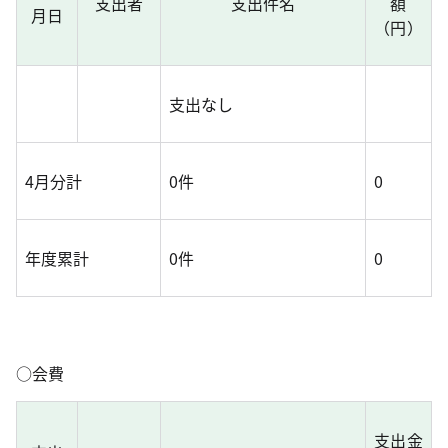
支出者
支出件名
額
月日
（円）
支出なし
4月分計
0件
0
年度累計
0件
0
○会費
支出金