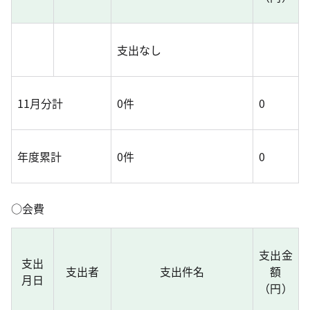
支出なし
11月分計
0件
0
年度累計
0件
0
○会費
支出金
支出
支出者
支出件名
額
月日
（円）