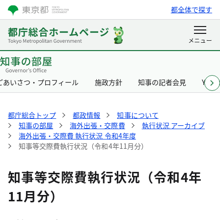
都全体で探す
ごあいさつ・プロフィール
施政方針
知事の記者会見
Yurik
都庁総合トップ
都政情報
知事について
知事の部屋
海外出張・交際費
執行状況 アーカイブ
海外出張・交際費 執行状況 令和4年度
知事等交際費執行状況（令和4年11月分）
知事等交際費執行状況（令和4年
11月分）