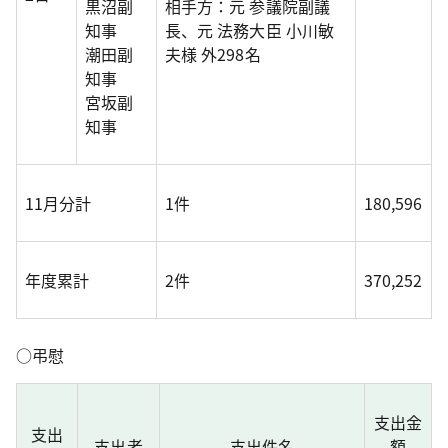
黒沼副
相手方：元 参議院副議
知事
長、元 法務大臣 小川敏
潮田副
夫様 外298名
知事
宮坂副
知事
11月分計
1件
180,596
年度累計
2件
370,252
○弔慰
支出金
支出
支出者
支出件名
額