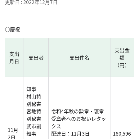
更新日
2022年12月7日
○慶祝
支出金
支出
支出者
支出件名
額
月日
（円）
知事
村山特
別秘書
宮地特
令和4年秋の勲章・褒章
別秘書
受章者へのお祝いレタッ
武市副
クス
11月
知事
配達日：11月3日
180,596
2日