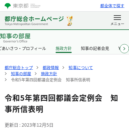
都全体で探す
ごあいさつ・プロフィール
施政方針
知事の記者会見
Yurik
都庁総合トップ
都政情報
知事について
知事の部屋
施政方針
令和5年第四回都議会定例会 知事所信表明
令和5年第四回都議会定例会 知
事所信表明
更新日
2023年12月5日