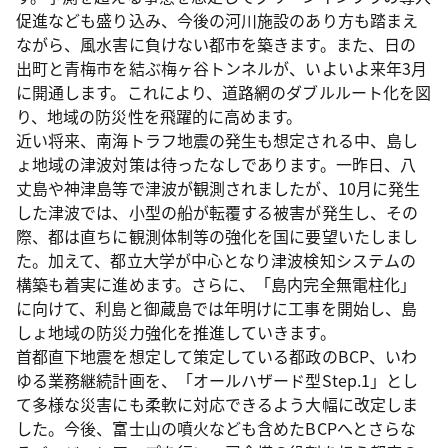
促進なども盛り込み、今後の河川施設のあり方も踏まえ
ながら、風水害に負けない都市を築きます。また、日の
出町と青梅市を結ぶ梅ヶ谷トンネルが、いよいよ来年3月
に開通します。これにより、道路網のダブルルート化を図
り、地域の防災性を飛躍的に高めます。
近い将来、南海トラフ地震の発生も想定される中、島し
ょ地域の津波対策は待ったなしであります。一昨日、八
丈島や神津島等で津波が観測されましたが、10月に発生
した津波では、小型の船が転覆する被害が発生し、その
際、都は直ちに観測体制等の強化を国に要望いたしまし
た。加えて、都立大学が中心となり津波検知システムの
構築も着実に進めます。さらに、「島内完全無電柱化」
に向けて、利島と御蔵島では年明けに工事を開始し、島
しょ地域の防災力強化を推進していきます。
首都直下地震を想定して策定している都政のBCP、いわ
ゆる業務継続計画を、「オールハザード型Step.1」とし
て多様な災害にも柔軟に対応できるよう大幅に改定しま
した。今後、富士山の噴火なども含めたBCPへとさらな