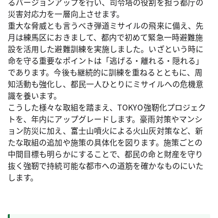
るバージョンアップを行い、司令塔の役割を担う都庁の
災害対応力を一層向上させます。
重大な脅威とも言うべき弾道ミサイルの飛来に備え、先
月は練馬区におきまして、都内で初めて緊急一時避難施
設を活用した避難訓練を実施しました。いざという時に
命を守る重要なポイントは「逃げる・離れる・隠れる」
であります。今後も継続的に訓練を重ねるとともに、周
知活動も強化し、都民一人ひとりにミサイルへの危機意
識を養います。
こうした様々な取組を踏まえ、TOKYO強靭化プロジェク
トを、年内にアップグレードします。豪雨対策やマンシ
ョン防災に加え、富士山噴火による火山灰対策など、新
たな取組の追加や施策の具体化を図ります。施策ごとの
中間目標も明らかにすることで、都民の命と財産を守り
抜く強靭で持続可能な都市への道筋を確かなものにいた
します。