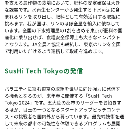
を支える農作物の栽培において、肥料の安定確保は大き
な課題です。水再生センターから発生する下水汚泥に含
まれるリンを取り出し、肥料として有効活用する取組に
挑みます。我が国は、リンのほぼ全量を輸入に依存して
います。全国の下水処理量の1割を占める東京が肥料の国
産化に乗り出せば、食糧安全保障上も大きなインパクト
となります。JA全農と協定も締結し、東京のリンを全国
で利用いただけるよう連携して取組を進めます。
SusHi Tech Tokyoの発信
バラエティに富む東京の取組を世界に向け強力に発信す
る機会となるのが、来年春に開催する「SusHi Tech
Tokyo 2024」です。五大陸の都市のリーダーをお招きす
るほか、目玉の一つとなるスタートアップピッチコンテ
ストの挑戦者も国内外から募っています。最先端技術を通
して未来の都市の可能性を体験できるプログラムも展開