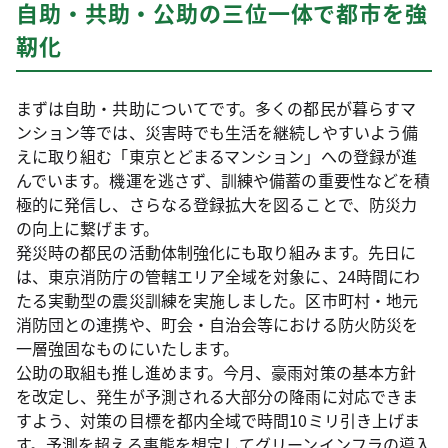
自助・共助・公助の三位一体で都市を強
靭化
まずは自助・共助についてです。多くの都民が暮らすマ
ンション等では、災害時でも生活を継続しやすいよう備
えに取り組む「東京とどまるマンション」への登録が進
んでいます。機運を逃さず、訓練や備蓄の重要性などを積
極的に発信し、さらなる登録拡大を図ることで、防災力
の向上に繋げます。
発災時の都民の活動体制強化にも取り組みます。先日に
は、東京消防庁の管轄エリア全域を対象に、24時間にわ
たる実動型の震災訓練を実施しました。区市町村・地元
消防団との連携や、町会・自治会等における防火防災を
一層強固なものにいたします。
公助の取組も推し進めます。今月、豪雨対策の基本方針
を改定し、発生が予測される大部分の降雨に対応できま
すよう、対策の目標を都内全域で時間10ミリ引き上げま
す。予測を超える事態を想定してグリーンインフラの導入