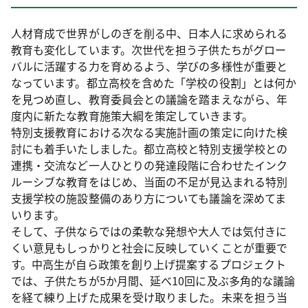
人材育成で世界がしのぎを削る中、日本人に求められる
教育も変化しています。次世代を担う子供たちがグロー
バルに活躍する力を育めるよう、学びの多様性が重要と
なっています。都立高校を含めた「学校の役割」とは何か
を見つめ直し、教育委員会との議論を踏まえながら、年
度内に新たな教育施策大綱を策定していきます。
特別支援教育における次なる実施計画の策定に向けた検
討にも着手いたしました。都立高校と特別支援学校との
連携・交流など一人ひとりの発達段階に合わせたインク
ルーシブな教育をはじめ、当面の不足が見込まれる特別
支援学校の施設整備のあり方についても議論を深めてま
いります。
そして、子供ならではの柔軟な発想や大人では気付きに
くい意見もしっかりと社会に反映していくことが重要で
す。中高生が自ら政策を創り上げ提案するプロジェクト
では、子供たちが5か月間、延べ10回に及ぶ多角的な議論
を経て練り上げた成果を受け取りました。未来を担う当