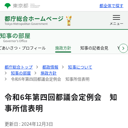
都全体で探す
ごあいさつ・プロフィール
施政方針
知事の記者会見
Yurik
都庁総合トップ
都政情報
知事について
知事の部屋
施政方針
令和6年第四回都議会定例会 知事所信表明
令和6年第四回都議会定例会 知
事所信表明
更新日
2024年12月3日