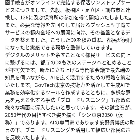
園手続きがオンラインで完結する保活ワンストップサー
ビスにつきまして、先般、板橋区・足立区・調布市と連
携し、126に及ぶ保育所の参加を得て開始いたしました。
また、必要な情報を先回りして届けるプッシュ型子育て
サービスの都内全域への展開に向け、その基盤となるデ
ータを整えました。こうしたDXを積み重ね、都民が便利
になったと実感できる環境を整備していきます。
デジタルのメリットを余すことなく都民サービスの向上
に繋げるには、都庁のDXも次のステージへと進めること
が不可欠です。新たに立ち上げる専門家会議で最先端の
知見を伺いながら、AIを広く活用するための戦略を策定
いたします。GovTech東京の技術力を活かして生成AIで
業務を効率化するツールを作成するとともに、多様な意
見を見える化する手法「ブロードリスニング」も都政の
様々な場面に導入したいと思っています。その試金石が、
2050年代の目指すべき姿を描く「シン東京2050（仮
称）」であります。AIの専門家であります安野貴博氏の助
言の下、ブロードリスニングを活用して幅広い都民の声
を反映いたします。