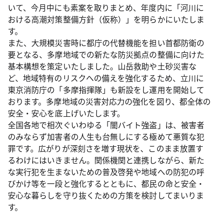
いて、今月中にも素案を取りまとめ、年度内に「河川に
おける高潮対策整備方針（仮称）」を明らかにいたしま
す。
また、大規模災害時に都庁の代替機能を担い首都防衛の
要となる、多摩地域での新たな防災拠点の整備に向けた
基本構想を策定いたしました。山岳救助や土砂災害な
ど、地域特有のリスクへの備えを強化するため、立川に
東京消防庁の「多摩指揮隊」も新設をし運用を開始して
おります。多摩地域の災害対応力の強化を図り、都全体の
安全・安心を底上げいたします。
全国各地で相次ぐいわゆる「闇バイト強盗」は、被害者
のみならず加害者の人生も台無しにする極めて悪質な犯
罪です。広がりが深刻さを増す現状を、このまま放置す
るわけにはいきません。関係機関と連携しながら、新た
な実行犯を生まないための普及啓発や地域への防犯の呼
びかけ等を一段と強化するとともに、都民の命と安全・
安心な暮らしを守り抜くための方策を検討してまいりま
す。