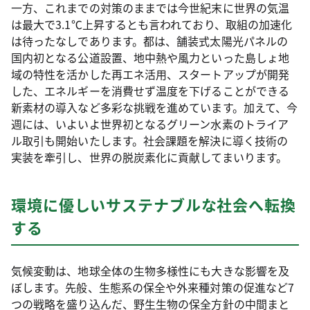
一方、これまでの対策のままでは今世紀末に世界の気温
は最大で3.1℃上昇するとも言われており、取組の加速化
は待ったなしであります。都は、舗装式太陽光パネルの
国内初となる公道設置、地中熱や風力といった島しょ地
域の特性を活かした再エネ活用、スタートアップが開発
した、エネルギーを消費せず温度を下げることができる
新素材の導入など多彩な挑戦を進めています。加えて、今
週には、いよいよ世界初となるグリーン水素のトライア
ル取引も開始いたします。社会課題を解決に導く技術の
実装を牽引し、世界の脱炭素化に貢献してまいります。
環境に優しいサステナブルな社会へ転換
する
気候変動は、地球全体の生物多様性にも大きな影響を及
ぼします。先般、生態系の保全や外来種対策の促進など7
つの戦略を盛り込んだ、野生生物の保全方針の中間まと