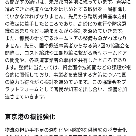
る開かずの踏切は、未だ都内各地に残っています。着実に
進めてきた鉄道立体化をはじめとする取組を一層推進し
ていかなければなりません。先月から踏切対策基本方針
の改定に着手したところであり、高齢化の進行や防災意
識の高まりなども踏まえながら検討を深めていきます。
また、都民の命を守るホームドアの整備も急がねばなり
ません。先日、国や鉄道事業者からなる第2回の協議会を
開催し、コスト縮減や工期短縮に繋がる新型ホームドア
の開発や、各鉄道事業者の取組を共有したところであり
ます。整備に当たっては、資金面や技術面などの課題が複
合的に関係しており、事業者を支援する方策について国
の協力も得ながら検討を進めています。この協議会をプ
ラットフォームとして官民が知恵を出し合い、整備を加
速させていきます。
東京港の機能強化
物流の担い手不足の深刻化や国際的な供給網の脱炭素化