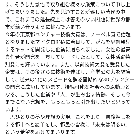
す、そうした覚悟で取り組む様々な施策について申し上
げてまいりました。先を見通すことが難しい時代の中
で、これまでの延長線上には答えのない問題に世界の都
市が競い合うように挑んでいます。
今年の東京都ベンチャー技術大賞は、ノーベル賞で話題
となりましたマイクロRNAに着目して、がんを早期発見
するキットを開発した企業に贈られました。女性の最高
責任者が開発を一貫してリードしたとして、女性活躍特
別賞にも輝いています。また、以前技術大賞を受賞した
企業は、その後さらに技術を伸ばし、産学公の力を結集
して、従来の5倍のスピードを誇る画期的な3Dプリンター
の開発に成功しています。持続可能な社会への原動力と
なる、こうした企業や「人」が生み出す情熱、そして今
までにない発想を、もっともっと引き出したいと思って
います。
一人ひとりの夢や理想の実現。これをより一層後押しを
する都市へと変革をし、都民の皆様に「未来は明るい」
という希望を届けてまいります。