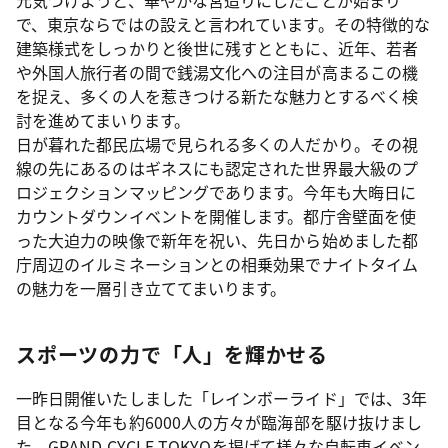
元気づけようと、華やかな宮造りにしたことが始まり
で、東京ならではの設えと言われています。その特徴的な
建築様式をしっかりと後世に残すとともに、近年、若者
や外国人旅行者の間で銭湯文化への注目が高まるこの機
を捉え、多くの人を惹きつける新たな魅力とするべく検
討を進めてまいります。
日が暮れた都民広場で見られる多くの人だかり。その視
線の先にあるのはギネスにも認定された世界最大級のプ
ロジェクションマッピングであります。今年も大晦日に
カウントダウンイベントを開催します。都庁舎壁面を使
った大迫力の映像で新年を祝い、先日から始めました都
庁周辺のイルミネーションとの相乗効果でナイトタイム
の魅力を一層引き立ててまいります。
スポーツの力で「人」を輝かせる
一昨日開催いたしました「レインボーライド」では、3年
目となる今年も約6000人の方々が臨海部を駆け抜けまし
た。GRAND CYCLE TOKYOを掲げて様々な自転車イベン