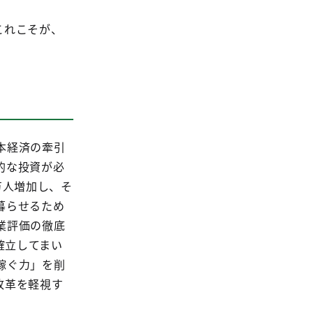
これこそが、
本経済の牽引
的な投資が必
万人増加し、そ
暮らせるため
業評価の徹底
確立してまい
稼ぐ力」を削
改革を軽視す