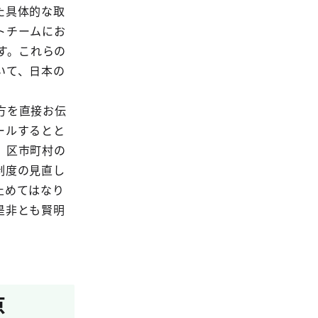
た具体的な取
トチームにお
す。これらの
いて、日本の
方を直接お伝
ールするとと
、区市町村の
制度の見直し
止めてはなり
是非とも賢明
京