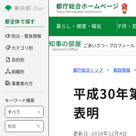
コンテンツにスキップ
都全体で探す
暮らし・健康・福祉
子供・
防災・緊急情報
ごあいさつ・プロフィール
カテゴリ別
目的別
都庁総合トップ
都政情報
組織別
事業者の方
平成30
キーワード検索
表明
更新日
2018年12月4日