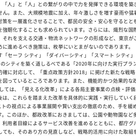
、「人」と「人」との繋がりの中で力を発揮できる環境を築
せん。また、大規模地震に加え、年々激しさを増す豪雨や猛
対策を一層進化させることで、都民の安全・安心を守るとと
を強靭化することも求められています。さらには、熾烈な国
、それを支える交通・物流ネットワークの形成など、東京が
めに進めるべき施策は、枚挙にいとまがないのであります。
す「セーフ シティ」「ダイバーシティ」「スマート シティ
のシティを築く道しるべである「2020年に向けた実行プラ
的確に対応して、「重点政策方針2018」に掲げた新たな戦
を図っているところであります。また、機能的かつ効果的な
きましては、「見える化改革」による各局主要事業の点検・評
後は、これらを踏まえた改革を具体的に実践・実行していく
ストの視点による事業展開や賢い支出の徹底のため、手を緩
す。このほか、都政改革におきましては、公園や動物園など
、利用者目線によるサービス改善を進めるとともに、都庁グ
しても、そのあり方の見直しなど、戦略的活用に向けた取組