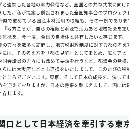
プと連携した各地の魅力発信など、全国との共存共栄に向け
ました。私が提案し創設されました全国知事会のプロジェク
道府県で進めている国産木材活用の取組も、その一例でありま
、「地方こそが、自らの権限と財源で活力ある地域社会を築
う気概を、今一度、全国の自治体と共有したいと存じます。
部の方々を数多く訪問し、地方税財政制度に対する都の考え
月には、その考え方を「都の見解」としてまとめ、広くアピ
や国会議員の方々にも改めて要請を行うなど、都議会の皆様
さらには大阪府などとも連携をいたしまして、このたびの税
たところでございます。東京、そして日本の成長を、決して
めを迎えておりますが、日本の将来を踏まえまして、国には
と存じます。
玄関口として日本経済を牽引する東