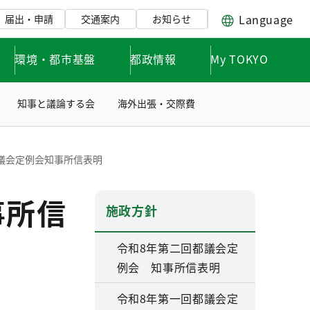
Language
届出・申請
交通案内
お知らせ
環境・都市基盤
都政情報
My TOKYO
知事と議論する会
海外出張・交際費
都議会定例会知事所信表明
事所信
施政方針
令和8年第二回都議会定
例会 知事所信表明
令和8年第一回都議会定