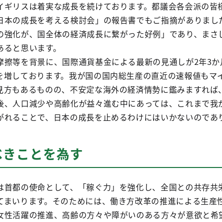
イギリスは着実な成長を続けております。都議会各会派の皆
日本の成長を考える検討会」の報告書でもご指摘がありまし
の強化が、国全体の経済成長に繋がった好例」であり、まさ
あると思います。
摩擦等を背景に、国際通貨基金による最新の見通しが2年3か
を増しております。我が国の国内総生産の直近の速報値もマ
見方もあるものの、不安定な海外の経済情勢に鑑みますれば
後、人口減少や高齢化が益々進む中にあっては、これまで我
がれることで、日本の成長を止めるわけにはいかないのであ
べきことを為す
は首都の使命として、「稼ぐ力」を強化し、全国との共存共
てまいります。そのためには、働き方改革の推進による生産
女性活躍の推進、高齢の方々や障がいのある方々が意欲と希