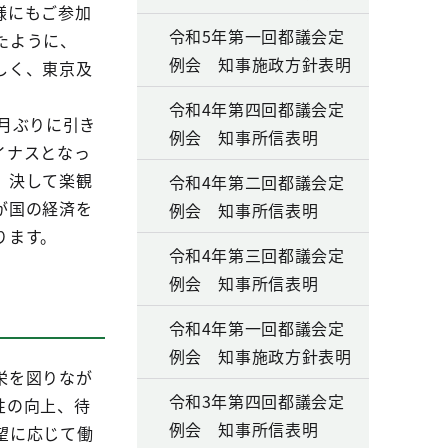
様にもご参加
令和5年第一回都議会定
たように、
例会 知事施政方針表明
しく、東京及
令和4年第四回都議会定
月ぶりに引き
例会 知事所信表明
イナスとなっ
、決して楽観
令和4年第二回都議会定
が国の経済を
例会 知事所信表明
ります。
令和4年第三回都議会定
例会 知事所信表明
令和4年第一回都議会定
例会 知事施政方針表明
栄を図りなが
令和3年第四回都議会定
性の向上、待
例会 知事所信表明
望に応じて働