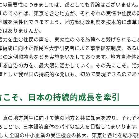
生の重要性につきましては、都としても異論はございません
すのであれば、東京を含む地方が、それぞれの実情や住民の
地域を活性化できますよう、地方税財政制度を抜本的に改革
ではありませんか。
活力を生む住民の声を、実効性のある施策へと繋げられるこ
算編成に向けた都民や大学研究者による事業提案制度、ある
との定例懇談会などを実施をいたしております。地方自治体
する自治の力を、最大限に活かしていく。その先にこそ、活
盤とした我が国の持続的な発展も、初めて実現できるのであ
方こそ、日本の持続的成長を牽引
、真の地方創生に向けて他の地方と共に知恵を絞り、それぞ
ることで、日本経済全体のパイの拡大を目指してまいります
機とした全国の中小企業の受注機会の拡大、東京と各地を結ぶ