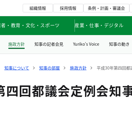
組織情報
採用情報
条例・計画・審議会
若者・教育・文化・スポーツ
産業・仕事・デジタル
施政方針
知事の記者会見
Yuriko’s Voice
知事の動き
知事について
知事の部屋
施政方針
平成30年第四回
年第四回都議会定例会知