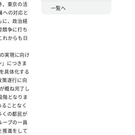
き、東京の活
一覧へ
暑への対応と
もに、政治経
際競争に打ち
これからも日
」の実現に向け
ン」につきま
略を具体化する
政策遂行に向
価が概ね完了し
段階となりま
めることなく
多くの都民が
ループの一員
を推進をして