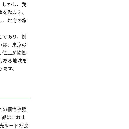
。しかし、我
声を踏まえ、
し、地方の権
とであり、例
いは、東京の
と住民が協働
力ある地域を
ります。
れの個性や強
。都はこれま
観光ルートの設