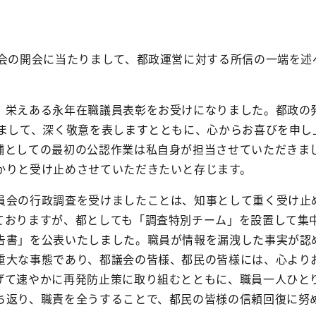
例会の開会に当たりまして、都政運営に対する所信の一端を述
、栄えある永年在職議員表彰をお受けになりました。都政の
しまして、深く敬意を表しますとともに、心からお喜びを申し
補としての最初の公認作業は私自身が担当させていただきま
かりと受け止めさせていただきたいと存じます。
員会の行政調査を受けましたことは、知事として重く受け止
ておりますが、都としても「調査特別チーム」を設置して集
告書」を公表いたしました。職員が情報を漏洩した事実が認
重大な事態であり、都議会の皆様、都民の皆様には、心より
げて速やかに再発防止策に取り組むとともに、職員一人ひと
ち返り、職責を全うすることで、都民の皆様の信頼回復に努