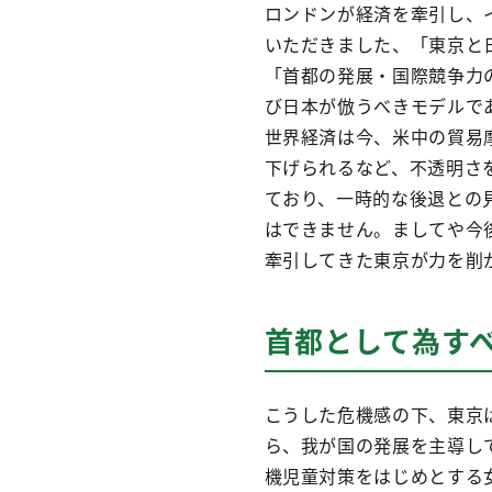
ロンドンが経済を牽引し、
いただきました、「東京と
「首都の発展・国際競争力
び日本が倣うべきモデルで
世界経済は今、米中の貿易
下げられるなど、不透明さ
ており、一時的な後退との
はできません。ましてや今
牽引してきた東京が力を削
首都として為す
こうした危機感の下、東京
ら、我が国の発展を主導し
機児童対策をはじめとする