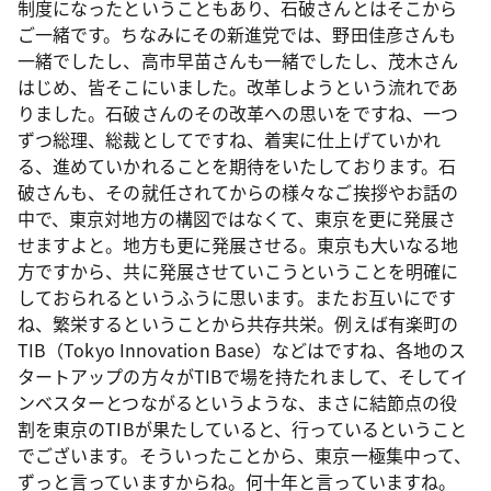
制度になったということもあり、石破さんとはそこから
ご一緒です。ちなみにその新進党では、野田佳彦さんも
一緒でしたし、高市早苗さんも一緒でしたし、茂木さん
はじめ、皆そこにいました。改革しようという流れであ
りました。石破さんのその改革への思いをですね、一つ
ずつ総理、総裁としてですね、着実に仕上げていかれ
る、進めていかれることを期待をいたしております。石
破さんも、その就任されてからの様々なご挨拶やお話の
中で、東京対地方の構図ではなくて、東京を更に発展さ
せますよと。地方も更に発展させる。東京も大いなる地
方ですから、共に発展させていこうということを明確に
しておられるというふうに思います。またお互いにです
ね、繁栄するということから共存共栄。例えば有楽町の
TIB（Tokyo Innovation Base）などはですね、各地のス
タートアップの方々がTIBで場を持たれまして、そしてイ
ンベスターとつながるというような、まさに結節点の役
割を東京のTIBが果たしていると、行っているということ
でございます。そういったことから、東京一極集中って、
ずっと言っていますからね。何十年と言っていますね。