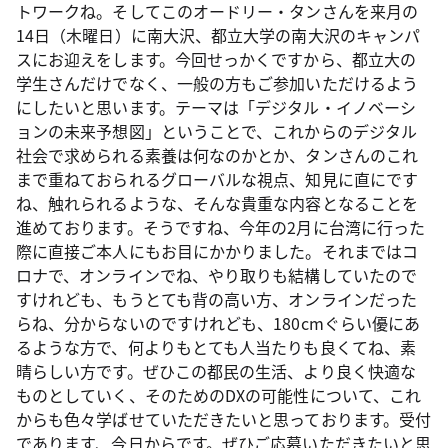
トワークね。そしてこのオードリー・タンさんを来月の
14日（木曜日）に南大沢、都立大学の南大沢のキャンパ
スにお迎えをします。今回せっかくですから、都立大の
学生さんだけでなく、一般の方もご参加いただけるよう
にしたいと思います。テーマは「デジタル・イノベーシ
ョンの未来予想図」ということで、これからのデジタル
社会で求められる素養は何なのかとか、タンさんのこれ
まで重ねておられるグローバルな視点、知見に直にです
ね、触れられるような、そんな貴重な内容となることを
進めております。そうですね、今年の2月に台湾に行った
際に直接ご本人にもお目にかかりました。それまではコ
ロナで、オンラインでね、やり取りも結構していたので
すけれども、もうとても背の高い方、オンラインだった
らね、分からないのですけれども、180cmぐらい優にあ
るような方で、何よりもとても人当たりも良くてね、素
晴らしい方です。ぜひこの都民の生活、より良く快適な
ものとしていく、そのためのDXの可能性について、これ
からも色々学ばせていただきたいと思っております。受付
であります、今日からです。ぜひご応募いただきたいと思