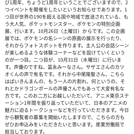
び1周年、ちょうど1周年ということでございますので、2
つイベントを開催をしたいというお知らせであります。1
つ目が世界の190を超える国や地域で放送されている、も
う大人気、ポケットモンスター、ポケモンの特別企画
展、行います。10月26日（土曜日）からです。この企画
展では、ポケモンの名シーンの原画の展示を行ったり、
それからフォトスポットを作ります。主人公の会話シーン
が楽しめるような体験コーナーなどを設けていくという
のが一つ目。二つ目が、10月31日（木曜日）に行いま
す。声優のですね、冨永みーなさん。サザエさんのカツ
オくんの声で有名です。それから中尾隆聖さん、こちら
はばいきんまんの、もう一人の片割れ、何というの、そ
れとかドラゴンボールの声優さんでもあって大変有名な
方です。このお二方にお越しいただいて、アニメ東京ステ
ーション1年間を振り返っていただいて、日本のアニメの
魅力に迫るトークショーなどを行っていただきます。今日
から観覧者の募集を開始いたしますので、こちらの方も
ぜひお申込みをいただきたいと思います。産業労働局で
担当しております。