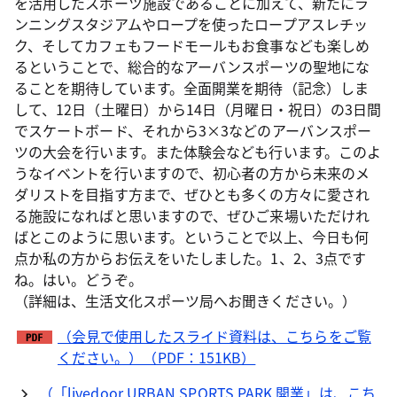
を活用したスポーツ施設であることに加えて、新たにラ
ンニングスタジアムやロープを使ったロープアスレチッ
ク、そしてカフェもフードモールもお食事なども楽しめ
るということで、総合的なアーバンスポーツの聖地にな
ることを期待しています。全面開業を期待（記念）しま
して、12日（土曜日）から14日（月曜日・祝日）の3日間
でスケートボード、それから3×3などのアーバンスポー
ツの大会を行います。また体験会なども行います。このよ
うなイベントを行いますので、初心者の方から未来のメ
ダリストを目指す方まで、ぜひとも多くの方々に愛され
る施設になればと思いますので、ぜひご来場いただけれ
ばとこのように思います。ということで以上、今日も何
点か私の方からお伝えをいたしました。1、2、3点です
ね。はい。どうぞ。
（詳細は、生活文化スポーツ局へお聞きください。）
（会見で使用したスライド資料は、こちらをご覧
ください。）（PDF：151KB）
（「livedoor URBAN SPORTS PARK 開業」は、こち