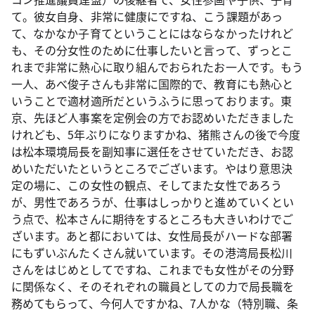
て。彼女自身、非常に健康にですね、こう課題があっ
て、なかなか子育てということにはならなかったけれど
も、その分女性のために仕事したいと言って、ずっとこ
れまで非常に熱心に取り組んでおられたお一人です。もう
一人、あべ俊子さんも非常に国際的で、教育にも熱心と
いうことで適材適所だというふうに思っております。東
京、先ほど人事案を定例会の方でお認めいただきました
けれども、5年ぶりになりますかね、猪熊さんの後で今度
は松本環境局長を副知事に選任をさせていただき、お認
めいただいたというところでございます。やはり意思決
定の場に、この女性の観点、そしてまた女性であろう
が、男性であろうが、仕事はしっかりと進めていくとい
う点で、松本さんに期待をするところも大きいわけでご
ざいます。あと都においては、女性局長がハードな部署
にもずいぶんたくさん就いています。その港湾局長松川
さんをはじめとしてですね、これまでも女性がその分野
に関係なく、そのそれぞれの職員としての力で局長職を
務めてもらって、今何人ですかね、7人かな（特別職、条