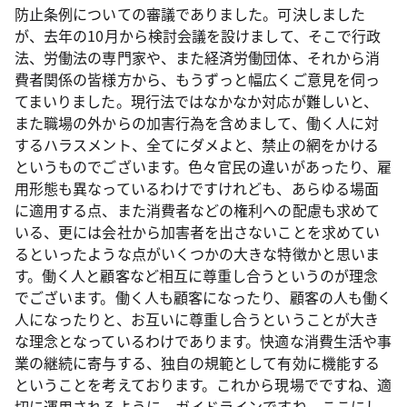
防止条例についての審議でありました。可決しました
が、去年の10月から検討会議を設けまして、そこで行政
法、労働法の専門家や、また経済労働団体、それから消
費者関係の皆様方から、もうずっと幅広くご意見を伺っ
てまいりました。現行法ではなかなか対応が難しいと、
また職場の外からの加害行為を含めまして、働く人に対
するハラスメント、全てにダメよと、禁止の網をかける
というものでございます。色々官民の違いがあったり、雇
用形態も異なっているわけですけれども、あらゆる場面
に適用する点、また消費者などの権利への配慮も求めて
いる、更には会社から加害者を出さないことを求めてい
るといったような点がいくつかの大きな特徴かと思いま
す。働く人と顧客など相互に尊重し合うというのが理念
でございます。働く人も顧客になったり、顧客の人も働く
人になったりと、お互いに尊重し合うということが大き
な理念となっているわけであります。快適な消費生活や事
業の継続に寄与する、独自の規範として有効に機能する
ということを考えております。これから現場でですね、適
切に運用されるように、ガイドラインですね、ここにし