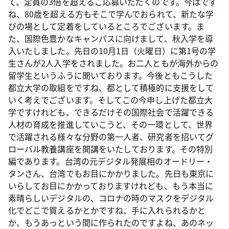
て、定員の3倍を超えるご応募いただくのです。今はです
ね、80歳を超える方もそこで学んでおられて、新たな学
びの場として定着をしているところでございます。ま
た、国際色豊かなキャンパスに向けまして、秋入学を導
入いたしました。先日の10月1日（火曜日）に第1号の学
生さんが2人入学をされました。お二人ともが海外からの
留学生というふうに聞いております。今後ともこうした
都立大学の取組をですね、都として積極的に支援をして
いく考えでございます。そしてこの今申し上げた都立大
学ですけれども、できるだけその国際社会で活躍できる
人材の育成を推進していこうと、その一環として、世界
で活躍される様々な分野の第一人者、研究者を招いてグ
ローバル教養講座を開講をいたしております。その特別
編であります。台湾の元デジタル発展相のオードリー・
タンさん、台湾でもお目にかかりました。先日も東京に
いらしてお目にかかっておりますけれども、もう本当に
素晴らしいデジタルの、コロナの時のマスクをデジタル
化でどこで買えるかとかですね、手に入れられるかと
か、もうあっという間に作られたのですよね、あのネッ