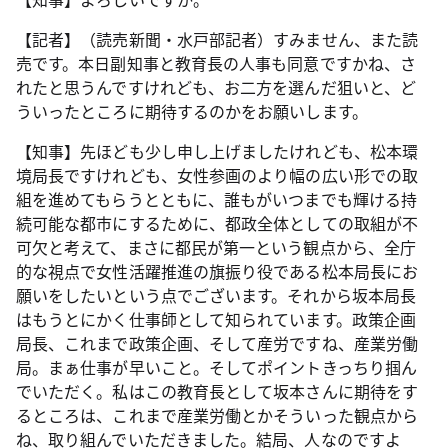
【記者】（読売新聞・水戸部記者）すみません、また読
売です。本日副知事と教育長の人事も同意ですかね、さ
れたと思うんですけれども、お二方を選んだ狙いと、ど
ういったところに期待するのかをお願いします。
【知事】先ほども少し申し上げましたけれども、松本環
境局長ですけれども、女性参画のより幅の広い形での取
組を進めてもらうとともに、誰もがいつまでも輝ける持
続可能な都市にするために、都政全体としての取組が不
可欠と考えて、まさに都民が第一という観点から、全庁
的な視点で女性活躍推進の旗振り役である松本局長にお
願いをしたいという点でございます。それから坂本局長
はもうとにかく仕事師として知られています。政策企画
局長、これまで政策企画、そして産労ですね、産業労働
局。まぁ仕事が早いこと。そしてポイントきっちり掴ん
でいただく。私はこの教育長として坂本さんに期待をす
るところは、これまで産業労働とかそういった観点から
ね、取り組んでいただきました。結局、人なのですよ