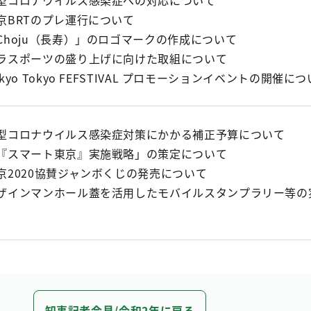
新型コロナウイルス感染症への対応について
京BRTのプレ運行について
Choju（長寿）」のロゴマークの作成について
パラスポーツの盛り上げに向けた取組について
okyo Tokyo FEFSTIVAL プロモーションイベントの開催に
新型コロナウイルス感染症対策にかかる補正予算について
「『スマート東京』実施戦略」の策定について
京2020協賛ジャンボくじの発売について
デザインマンホール蓋を活用したモバイルスタンプラリー等の
知事記者会見/令和2年に戻る