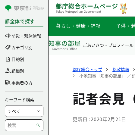
コンテンツにスキップ
都全体で探す
暮らし・健康・福祉
子供・
防災・緊急情報
ごあいさつ・プロフィール
カテゴリ別
目的別
都庁総合トップ
都政情報
組織別
小池知事「知事の部屋」 ／ 
事業者の方
記者会見（
キーワード検索
更新日
2020年2月21日