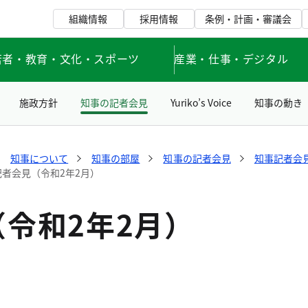
組織情報
採用情報
条例・計画・審議会
若者・教育・文化・スポーツ
産業・仕事・デジタル
施政方針
知事の記者会見
Yuriko’s Voice
知事の動き
知事について
知事の部屋
知事の記者会見
知事記者会見
記者会見（令和2年2月）
令和2年2月）