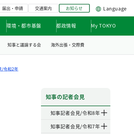
Language
届出・申請
交通案内
お知らせ
環境・都市基盤
都政情報
My TOKYO
知事と議論する会
海外出張・交際費
/令和2年
知事の記者会見
知事記者会見/令和8年
知事記者会見/令和7年